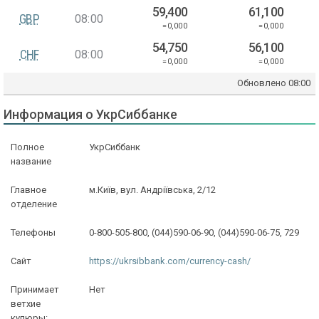
59,400
61,100
GBP
08:00
=0,000
=0,000
54,750
56,100
CHF
08:00
=0,000
=0,000
Обновлено
08:00
Информация о УкрСиббанке
Полное
УкрСиббанк
название
Главное
м.Київ, вул. Андріївська, 2/12
отделение
Телефоны
0-800-505-800, (044)590-06-90, (044)590-06-75, 729
Сайт
https://ukrsibbank.com/currency-cash/
Принимает
Нет
ветхие
купюры: