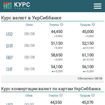
Курс валют в УкрСиббанке
Обнов.
Покупка
Продажа
44,450
45,000
USD
08/08
=0,000
=0,000
51,150
52,150
EUR
08/08
=0,000
+0,100
58,650
61,100
GBP
08/08
=0,000
+0,100
54,100
56,100
CHF
08/08
+0,200
+0,200
Обновлено
08/08
Курс конвертации валют по картам УкрСиббанка
Обнов.
Покупка
Продажа
44,550
45,070
USD
00:00