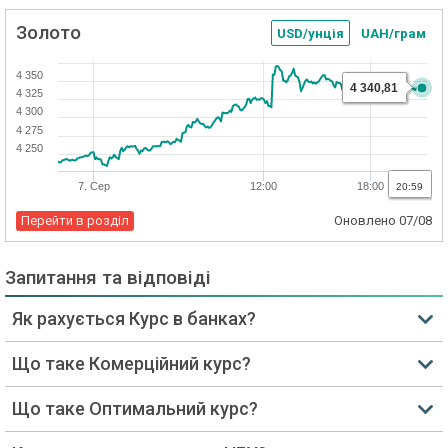
Золото
USD/унція
UAH/грам
4 350
4 340,81
4 325
4 300
4 275
4 250
7. Сер
12:00
18:00
20:59
Перейти в розділ
Оновлено
07/08
Запитання та відповіді
Як рахується Курс в банках?
Що таке Комерційний курс?
Що таке Оптимальний курс?