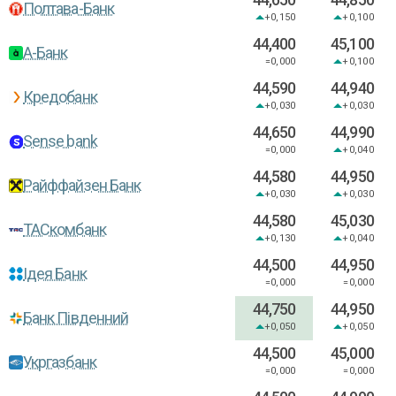
Полтава-Банк
+0,150
+0,100
44,400
45,100
А-Банк
=0,000
+0,100
44,590
44,940
Кредобанк
+0,030
+0,030
44,650
44,990
Sense bank
=0,000
+0,040
44,580
44,950
Райффайзен Банк
+0,030
+0,030
44,580
45,030
ТАСкомбанк
+0,130
+0,040
44,500
44,950
Ідея Банк
=0,000
=0,000
44,750
44,950
Банк Південний
+0,050
+0,050
44,500
45,000
Укргазбанк
=0,000
=0,000