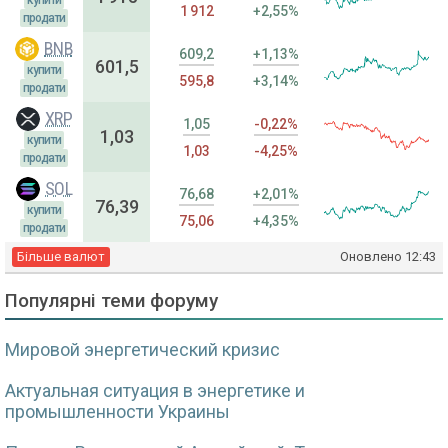
1 912
+2,55%
продати
BNB
609,2
+1,13%
601,5
купити
595,8
+3,14%
продати
XRP
1,05
-0,22%
1,03
купити
1,03
-4,25%
продати
SOL
76,68
+2,01%
76,39
купити
75,06
+4,35%
продати
Більше валют
Оновлено
12:43
Популярні теми форуму
Мировой энергетический кризис
Актуальная ситуация в энергетике и
промышленности Украины