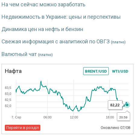
На чем сейчас можно заработать
Недвижимость в Украине: цены и перспективы
Динамика цен на нефть и бензин
Свежая информация с аналитикой по ОВГЗ
(платно)
Валютный чат
(платно)
Нафта
BRENT/USD
WTI/USD
83,5
83,0
82,5
82,22
82,0
7. Сер
06:00
12:00
18:00
20:59
Перейти в розділ
Оновлено
07/08