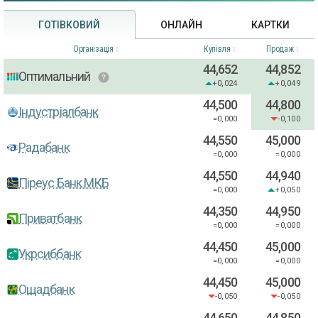
ГОТІВКОВИЙ
ОНЛАЙН
КАРТКИ
Організація
Купівля
Продаж
44,652
44,852
Оптимальний
+0,024
+0,049
44,500
44,800
Індустріалбанк
=0,000
-0,100
44,550
45,000
Радабанк
=0,000
=0,000
44,550
44,940
Піреус Банк МКБ
=0,000
+0,050
44,350
44,950
Приватбанк
=0,000
=0,000
44,450
45,000
Укрсиббанк
=0,000
=0,000
44,450
45,000
Ощадбанк
-0,050
-0,050
44,650
44,850