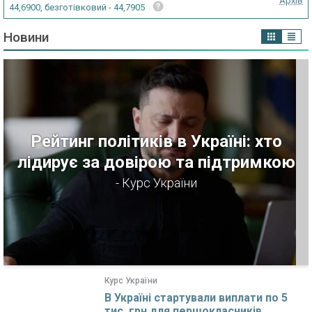
Архів
44,6900, безготівковий - 44,7905
Новини
Рейтинг політиків в Україні: хто
лідирує за довірою та підтримкою
- Курс України
Курс України
В Україні стартували виплати по 5
тис. грн для першокласників