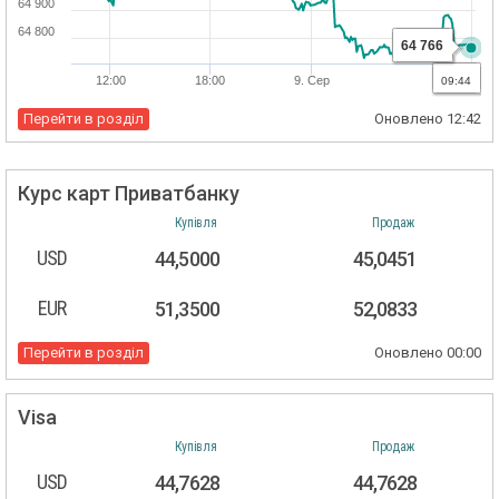
64 900
64 800
64 766
12:00
18:00
9. Сер
18:00
09:44
Перейти в розділ
Оновлено
12:42
Курс карт Приватбанку
Купівля
Продаж
USD
44,5000
45,0451
EUR
51,3500
52,0833
Перейти в розділ
Оновлено
00:00
Visa
Купівля
Продаж
USD
44,7628
44,7628