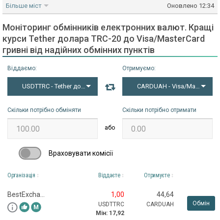
Більше міст
Оновлено
12:34
Моніторинг обмінників електронних валют. Кращі
курси Tether долара TRC-20 до Visa/MasterCard
гривнi від надійних обмінних пунктів
Віддаємо:
Отримуємо:
USDTTRC - Tether долар TRC-20
CARDUAH - Visa/MasterCard
Скільки потрібно обміняти
Скільки потрібно отримати
або
Враховувати комісії
Організація
Віддаєте
Отримуєте
BestExchanger
1,00
44,64
Обмін
USDTTRC
CARDUAH
Мін:
17,92