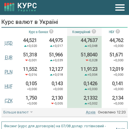
Курс валют в Україні
Курс в банках
Комерційний
НБУ
44,521
44,975
44,7637
44,762
USD
+0,020
+0,017
+0,048
=0,000
51,318
51,966
51,8040
51,671
EUR
-0,001
+0,039
-0,028
=0,000
11,552
12,127
11,9123
12,019
PLN
-0,016
+0,018
+0,004
=0,000
0,105
0,143
0,1426
0,141
HUF
=0,000
=0,000
+0,000
=0,000
1,750
2,130
2,1332
2,134
CZK
=0,000
-0,005
+0,002
=0,000
Більше валют
Архів
Оновлено
12:20
Фіксинг (курс для договорів) на 07/08 долар: готівковий -