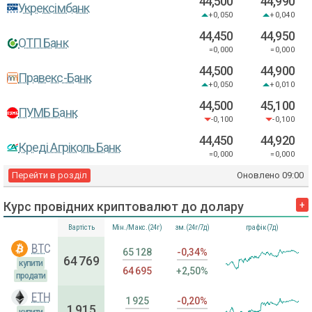
44,500
44,990
Укрексімбанк
+0,050
+0,040
44,450
44,950
ОТП Банк
=0,000
=0,000
44,500
44,900
Правекс-Банк
+0,050
+0,010
44,500
45,100
ПУМБ Банк
-0,100
-0,100
44,450
44,920
Креді Агріколь Банк
=0,000
=0,000
Перейти в розділ
Оновлено
09:00
Курс провідних криптовалют до долару
+
Вартість
Мін./Макс.(24г)
зм.(24г/7д)
графік(7д)
BTC
65 128
-0,34%
64 769
купити
64 695
+2,50%
продати
ETH
1 925
-0,20%
1 915
купити