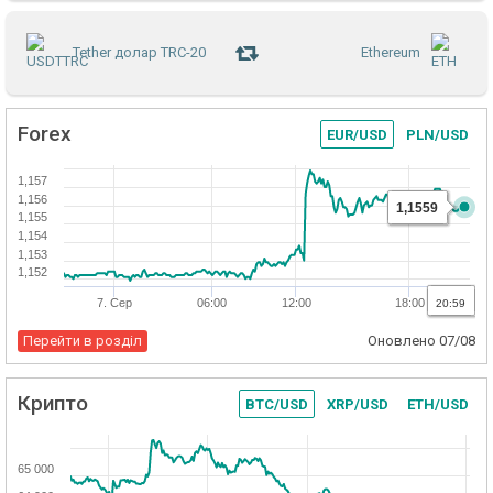
Tether долар TRC-20
Ethereum
Forex
EUR/USD
PLN/USD
1,157
1,156
1,1559
1,155
1,154
1,153
1,152
7. Сер
06:00
12:00
18:00
20:59
Перейти в розділ
Оновлено
07/08
Крипто
BTC/USD
XRP/USD
ETH/USD
65 000