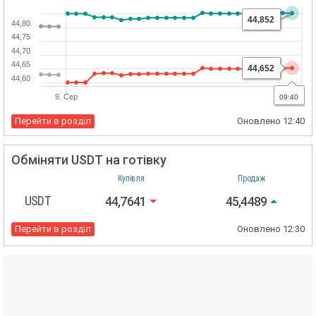
44,852
44,80
44,75
44,70
44,65
44,652
44,60
9. Сер
21:00
09:40
Перейти в розділ
Оновлено
12:40
Обміняти USDT на готівку
Купівля
Продаж
USDT
44,7641
45,4489
Перейти в розділ
Оновлено
12:30