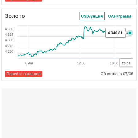
Золото
USD/унция
UAH/грамм
4 350
4 340,81
4 325
4 300
4 275
4 250
7. Авг
12:00
18:00
20:59
Перейти в раздел
Обновлено
07/08