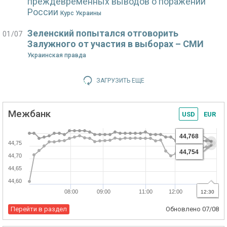
преждевременных выводов о поражении
России
Курс Украины
Зеленский попытался отговорить
01/07
Залужного от участия в выборах – СМИ
Украинская правда
ЗАГРУЗИТЬ ЕЩЕ
Межбанк
USD
EUR
44,768
44,75
44,754
44,70
44,65
44,60
08:00
09:00
11:00
12:00
21:00
12:30
Перейти в раздел
Обновлено
07/08