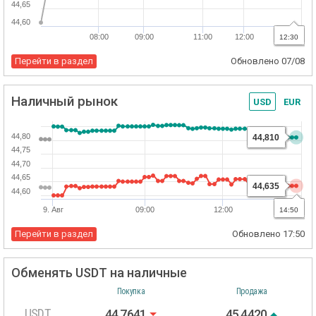
44,65
44,60
08:00
09:00
11:00
12:00
21:00
12:30
Перейти в раздел
Обновлено
07/08
Наличный рынок
USD
EUR
44,80
44,810
44,75
44,70
44,65
44,635
44,60
9. Авг
09:00
12:00
21:00
14:50
Перейти в раздел
Обновлено
17:50
Обменять USDT на наличные
Покупка
Продажа
USDT
44,7641
45,4420