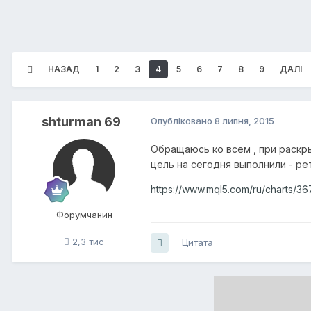
НАЗАД
1
2
3
4
5
6
7
8
9
ДАЛІ
shturman 69
Опубліковано
8 липня, 2015
Обращаюсь ко всем , при раскры
цель на сегодня выполнили - рет
https://www.mql5.com/ru/charts/36
Форумчанин
2,3 тис
Цитата