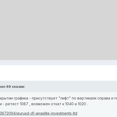
man 69 сказав:
крытии графика - присутствует "лифт" по вертикали справа и 
 - ретест 1087 , возможен откат к 1040 и 1020 .
/3672094/eurusd-d1-angelite-investments-ltd