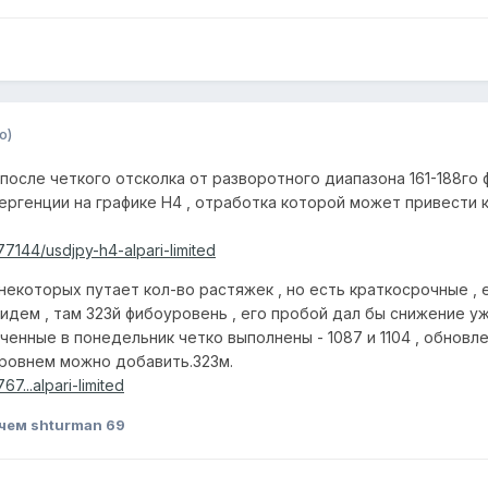
о)
 после четкого отсколка от разворотного диапазона 161-188го
генции на графике Н4 , отработка которой может привести 
77144/usdjpy-h4-alpari-limited
некоторых путает кол-во растяжек , но есть краткосрочные , е
 идем , там 323й фибоуровень , его пробой дал бы снижение уже
вученные в понедельник четко выполнены - 1087 и 1104 , обнов
ровнем можно добавить.323м.
7...alpari-limited
чем shturman 69