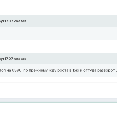
myr1707 сказав:
myr1707 сказав:
стоп на 0890, по прежнему жду роста в 15ю и оттуда разворот 