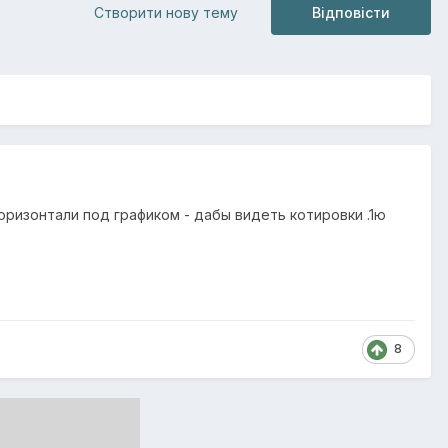
Створити нову тему
Відповісти
горизонтали под графиком - дабы видеть котировки .1ю
8