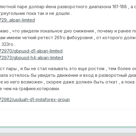
лютной паре доллар-йена разворотного диапазона 161-188 , а
реугольник пока так и не дошли .
9...alpari-limited
маю , что увидели локальное дно снижения , почему и ранее п
там имеем четкий ретест 261го фибоуровня , от которого долж
 323го .
72970/gbpusd-d1-alpari-limited
72973/gbpusd-h4-alpari-limited
ст пары , я бы не стал называть это еще ростом , тем более о
ачала хотелось бы увидеть движение и вход в разворотный ди
е из него возможен , скорее даже должен быть откат , а пока 
е чем на графике.котировки.
672982/usduah-d1-instaforex-group