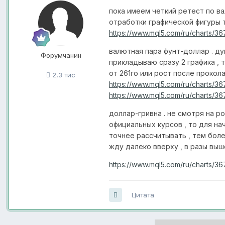
пока имеем четкий ретест по ва
отработки графической фигуры т
https://www.mql5.com/ru/charts/3672
валютная пара фунт-доллар . ду
Форумчанин
прикладываю сразу 2 графика , 
от 261го или рост после прокола
2,3 тис
https://www.mql5.com/ru/charts/36
https://www.mql5.com/ru/charts/36
доллар-гривна . не смотря на ро
официальных курсов , то для н
точнее рассчитывать , тем боле
жду далеко вверху , в разы выш
https://www.mql5.com/ru/charts/3
Цитата