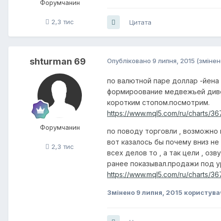
Форумчанин
2,3 тис
Цитата
shturman 69
Опубліковано
9 липня, 2015
(змінен
по валютной паре доллар -йена
формироование медвежьей дивер
коротким стопом.посмотрим.
https://www.mql5.com/ru/charts/36
Форумчанин
по поводу торговли , возможно 
вот казалось бы почему вниз не
2,3 тис
всех делов то , а так цели , оз
ранее показывал.продажи под у
https://www.mql5.com/ru/charts/3676
Змінено
9 липня, 2015
користува