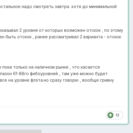
 остальное надо смотреть завтра .хотя до минимальной
оказывал 2 уровня от которых возможен отскок , по этому
ен быть отскок , ранее рассматривал 2 варианта - отскок
н пока только на наличном рынке , что касается
апазон 61-88го фибоуровней , там уже можно будет
все на уровне флэта.но сразу говорю , вообще гривну
12