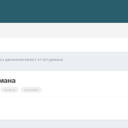
оз движения валют от Штурмана
мана
гривна
штурман