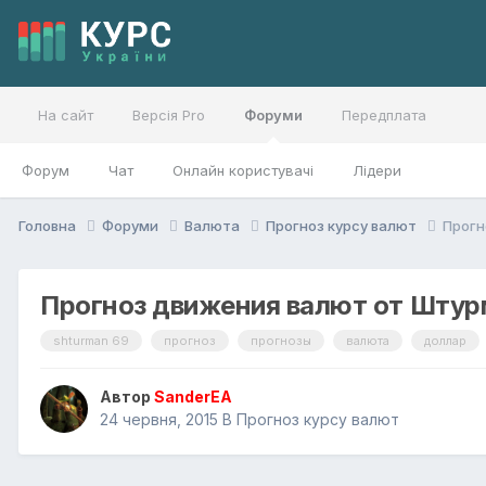
На сайт
Версія Pro
Форуми
Передплата
Форум
Чат
Онлайн користувачі
Лідери
Головна
Форуми
Валюта
Прогноз курсу валют
Прогн
Прогноз движения валют от Штур
shturman 69
прогноз
прогнозы
валюта
доллар
Автор
SanderEA
24 червня, 2015
В
Прогноз курсу валют