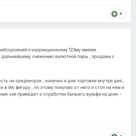
8
 фибоуровней к коррекционному 123му имеем
к дальнейшему снижению валютной пары , продажи с
сть на среднесрок , конечно и для торговли внутри дня ,
 в 9ю фигуру , по этому покупаю от него и стоп на нем и
ление хая приведет к отработки бычьего вульфа на днях -