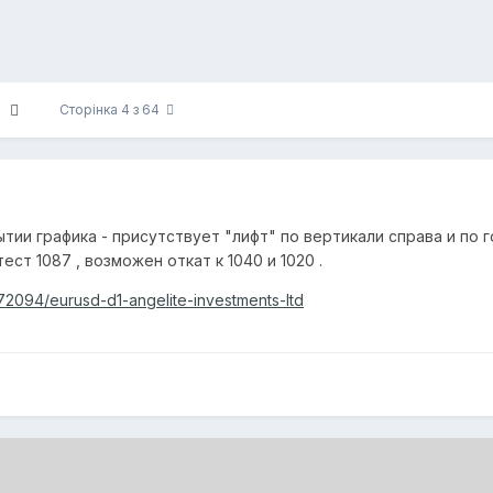
Сторінка 4 з 64
тии графика - присутствует "лифт" по вертикали справа и по 
ест 1087 , возможен откат к 1040 и 1020 .
72094/eurusd-d1-angelite-investments-ltd