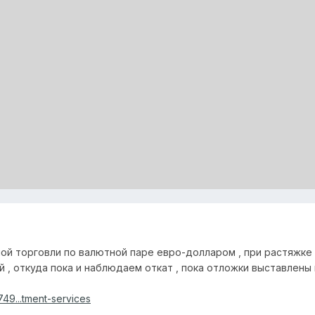
вной торговли по валютной паре евро-долларом , при растяжке
й , откуда пока и наблюдаем откат , пока отложки выставлен
49...tment-services