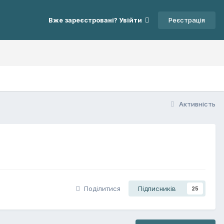
Реєстрація
Вже зареєстровані? Увійти
Активність
Поділитися
Підписників
25