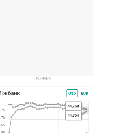
Міжбанк
USD
EUR
44,768
,75
44,754
,70
,65
,60