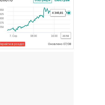
USD/унція
UAH/грам
350
4 340,81
325
300
275
250
7. Сер
08:00
16:00
20:59
Перейти в розділ
Оновлено
07/08