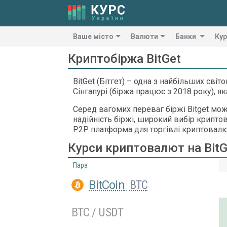
Ваше місто
Валюти
Банки
Кур
Криптобіржа BitGet
BitGet (Бітгет) – одна з найбільших сві
Сінгапурі (біржа працює з 2018 року), 
Серед вагомих переваг біржі Bitget мож
надійність біржі, широкий вибір криптов
P2P платформа для торгівлі криптовал
Курси криптовалют на BitG
Пара
BitCoin
BTC
BTC / USDT