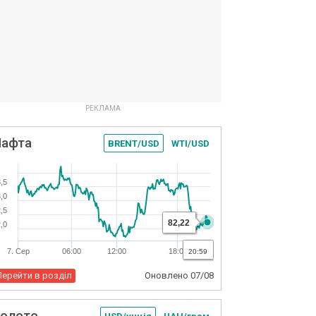
Нафта
BRENT/USD
WTI/USD
,5
,0
,5
82,22
,0
7. Сер
06:00
12:00
18:00
20:59
Перейти в розділ
Оновлено
07/08
олото