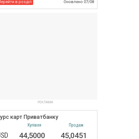
Перейти в розділ
Оновлено
07/08
урс карт Приватбанку
Купівля
Продаж
USD
44,5000
45,0451