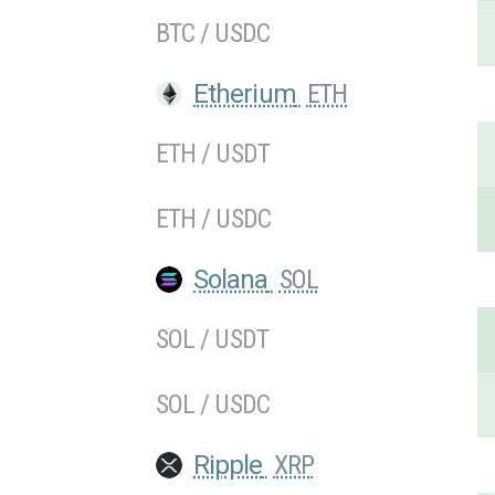
BTC / USDC
Etherium
ETH
ETH / USDT
ETH / USDC
Solana
SOL
SOL / USDT
SOL / USDC
Ripple
XRP