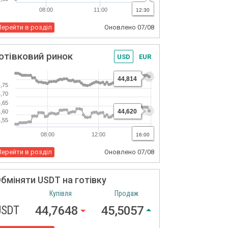
08:00
11:00
21:00
12:30
Перейти в розділ
Оновлено
07/08
отівковий ринок
USD
EUR
44,814
,75
,70
,65
44,620
,60
,55
08:00
12:00
20:00
16:00
Перейти в розділ
Оновлено
07/08
бміняти USDT на готівку
Купівля
Продаж
USDT
44,7648
45,5057