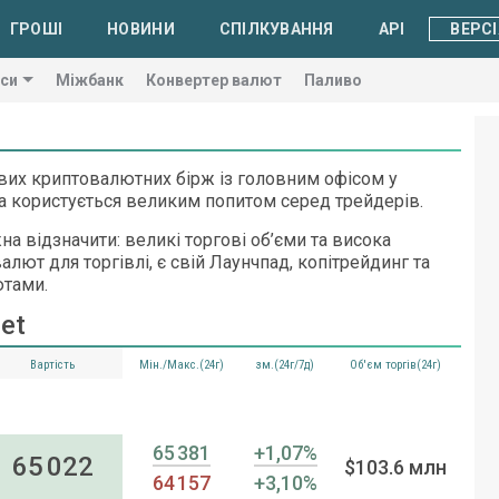
ГРОШІ
НОВИНИ
СПІЛКУВАННЯ
API
ВЕРСІ
си
Міжбанк
Конвертер валют
Паливо
тових криптовалютних бірж із головним офісом у
яка користується великим попитом серед трейдерів.
на відзначити: великі торгові об’єми та висока
алют для торгівлі, є свій Лаунчпад, копітрейдинг та
ютами.
et
Вартість
Мін./Макс.(24г)
зм.(24г/7д)
Об'єм торгів(24г)
65 381
+1,07%
65 022
$103.6 млн
64 157
+3,10%