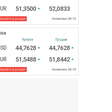
EUR
51,3500
52,0833
Перейти в розділ
Оновлено
00:15
isa
Купівля
Продаж
USD
44,7628
44,7628
EUR
51,5488
51,8442
Перейти в розділ
Оновлено
03:14