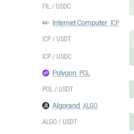
FIL / USDC
Internet Computer
ICP
ICP / USDT
ICP / USDC
Polygon
POL
POL / USDT
Algorand
ALGO
ALGO / USDT