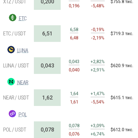
XTZ / USDT
0,200
$755.8 тис.
0,196
-5,48%
ETC
6,58
-0,19%
ETC / USDT
6,51
$719.3 тис.
6,48
-2,19%
LUNA
0,043
+2,82%
LUNA / USDT
0,043
$620.9 тис.
0,040
+2,91%
NEAR
1,64
+1,47%
NEAR / USDT
1,62
$615.1 тис.
1,61
-5,54%
POL
0,078
+3,09%
POL / USDT
0,078
$612.0 тис.
0,076
+6,74%