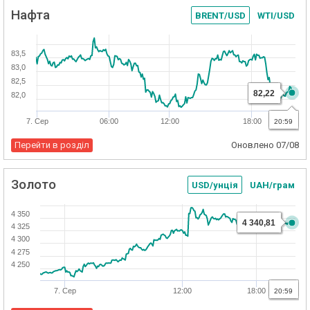
Нафта
BRENT/USD
WTI/USD
83,5
83,0
82,5
82,22
82,0
7. Сер
06:00
12:00
18:00
20:59
Перейти в розділ
Оновлено
07/08
Золото
USD/унція
UAH/грам
4 350
4 340,81
4 325
4 300
4 275
4 250
7. Сер
12:00
18:00
20:59