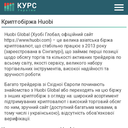
Криптобіржа Huobi
Huobi Global (Хуобі Глобал, офіційний сайт
https://www.huobi.com) – це велика азіатська біржа
криптовалют, що стабільно працює з 2013 року
(зареєстрована в Сінгапурі), що займає перші позиції
щодо обсягу торгів та кількості активних трейдерів по
всьому світу, якості сервісу, великого набору
торгівельних інструментів, високої надійності та
зручності роботи.
Багато трейдерів зі Східної Європи починають
знайомство з Huobi Global або переходять на цю біржу
з інших криптобірж з огляду на: широкий асортимент
підтримуваних криптовалют і високий торговий обсяг
по ним, зручний сайт (доступний багатьма мовами, в
тому числі і українською), відсутність обов’язкової
верифікації.