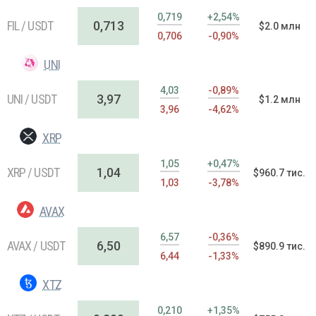
0,719
+2,54%
FIL / USDT
0,713
$2.0 млн
0,706
-0,90%
UNI
4,03
-0,89%
UNI / USDT
3,97
$1.2 млн
3,96
-4,62%
XRP
1,05
+0,47%
XRP / USDT
1,04
$960.7 тис.
1,03
-3,78%
AVAX
6,57
-0,36%
AVAX / USDT
6,50
$890.9 тис.
6,44
-1,33%
XTZ
0,210
+1,35%