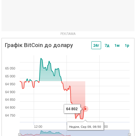
Графік BitCoin до долару
24г
7д
1м
1р
65 050
65 000
64 950
64 900
64 850
64 800
64 802
64 750
12:00
9.08
12:00
Неділя, Сер 09, 06:50