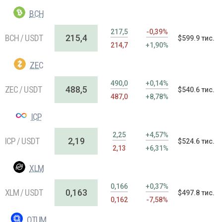
BCH
217,5
-0,39%
BCH / USDT
215,4
$599.9 тис.
214,7
+1,90%
ZEC
490,0
+0,14%
ZEC / USDT
488,5
$540.6 тис.
487,0
+8,78%
ICP
2,25
+4,57%
ICP / USDT
2,19
$524.6 тис.
2,13
+6,31%
XLM
0,166
+0,37%
XLM / USDT
0,163
$497.8 тис.
0,162
-7,58%
QTUM