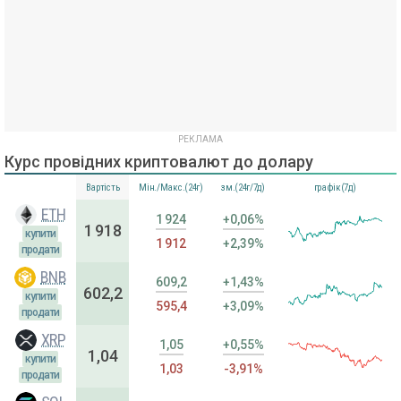
Курс провідних криптовалют до долару
Вартість
Мін./Макс.(24г)
зм.(24г/7д)
графік(7д)
ETH
1 924
+0,06%
1 918
купити
1 912
+2,39%
продати
BNB
609,2
+1,43%
602,2
купити
595,4
+3,09%
продати
XRP
1,05
+0,55%
1,04
купити
1,03
-3,91%
продати