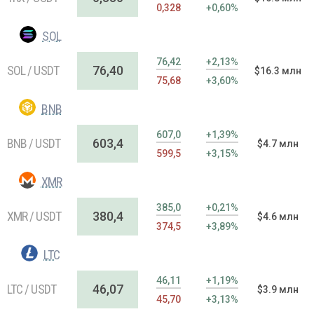
0,328
+0,60%
SOL
76,42
+2,13%
SOL / USDT
76,40
$16.3 млн
75,68
+3,60%
BNB
607,0
+1,39%
BNB / USDT
603,4
$4.7 млн
599,5
+3,15%
XMR
385,0
+0,21%
XMR / USDT
380,4
$4.6 млн
374,5
+3,89%
LTC
46,11
+1,19%
LTC / USDT
46,07
$3.9 млн
45,70
+3,13%