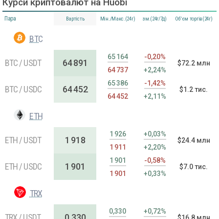
Курси криптовалют на Huobi
Пара
Вартість
Мін./Макс.(24г)
зм.(24г/7д)
Об'єм торгів(24г)
BTC
65 164
-0,20%
BTC / USDT
64 891
$72.2 млн
64 737
+2,24%
65 386
-1,42%
BTC / USDC
64 452
$1.2 тис.
64 452
+2,11%
ETH
1 926
+0,03%
ETH / USDT
1 918
$24.4 млн
1 911
+2,20%
1 901
-0,58%
ETH / USDC
1 901
$7.0 тис.
1 901
+0,33%
TRX
0,330
+0,72%
TRX / USDT
0,330
$16.8 млн