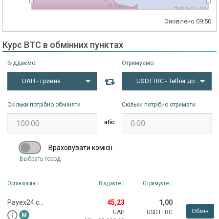
9. Сер
Highcharts.com
Оновлено
09:50
Курс BTC в обмінних пунктах
Віддаємо:
Отримуємо:
UAH - гривня
USDTTRC - Tether долар TRC
Скільки потрібно обміняти
Скільки потрібно отримати
або
Враховувати комісії
Выбрать город
Організація
Віддаєте
Отримуєте
Payex24.com
45,23
1,00
Обмін
UAH
USDTTRC