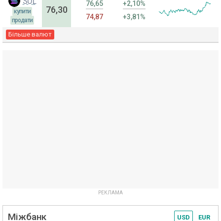
SOL
76,65
+2,10%
76,30
купити
74,87
+3,81%
продати
Більше валют
Міжбанк
USD
EUR