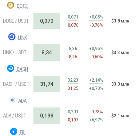
DOGE
0,071
+0,05%
DOGE / USDT
0,070
$3.8 млн
0,070
-0,76%
LINK
8,36
+0,95%
LINK / USDT
8,34
$3.3 млн
8,26
-0,60%
DASH
32,23
+2,14%
DASH / USDT
31,74
$3.0 млн
31,25
+0,70%
ADA
0,201
-0,73%
ADA / USDT
0,198
$2.1 млн
0,197
+6,97%
FIL