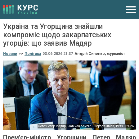
Україна та Угорщина знайшли
компроміс щодо закарпатських
угорців: що заявив Мадяр
Новини
>>
Політика
03.06.2026 21:37
Андрiй Синенко, журналіст
Фото: Петер Мадяр / Jan Van de Vel / European Union, 1998 – 2026
Прем'єр-міністр Угорщини Петер Мадяр