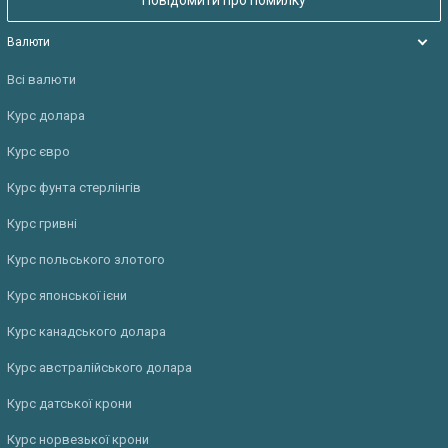
Валюти
Всі валюти
Курс долара
Курс євро
Курс фунта стерлінгів
Курс гривні
Курс польського злотого
Курс японської ієни
Курс канадського долара
Курс австралійського долара
Курс датської крони
Курс норвезької крони