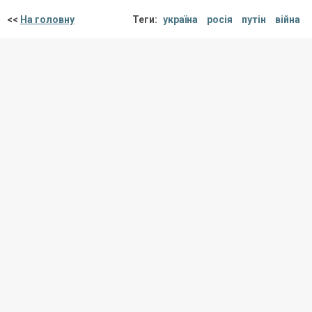
<<
На головну
Теги:
україна
росія
путін
війна