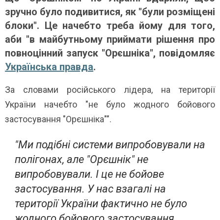
зручно було подивитися, як "були розміщені
блоки". Це начебто треба йому для того,
аби "в майбутньому приймати рішення про
повноцінний запуск "Орєшніка", повідомляє
Українська правда
.
За словами російського лідера, на території
України начебто "не було жодного бойового
застосування "Орєшніка"".
"Ми подібні системи випробовували на
полігонах, але "Орєшнік" не
випробовували. І це не бойове
застосування. У нас взагалі на
території України фактично не було
жодного бойового застосування