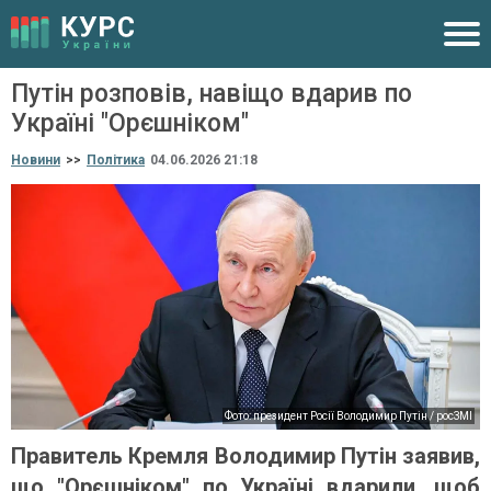
Путін розповів, навіщо вдарив по
Україні "Орєшніком"
Новини
>>
Політика
04.06.2026 21:18
Фото: президент Росії Володимир Путін / росЗМІ
Правитель Кремля Володимир Путін заявив,
що "Орєшніком" по Україні вдарили, щоб