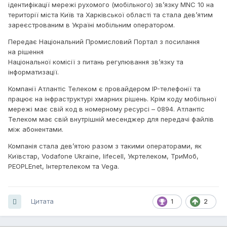
ідентифікації мережі рухомого (мобільного) зв’язку MNC 10 на
території міста Київ та Харківської області та стала дев’ятим
зареєстрованим в Україні мобільним оператором.
Передає Національний Промисловий Портал з посилання
на рішення
Національної комісії з питань регулювання зв’язку та
інформатизації.
Компанії Атлантіс Телеком є провайдером IP-телефонії та
працює на інфраструктурі хмарних рішень. Крім коду мобільної
мережі має свій код в номерному ресурсі – 0894. Атлантіс
Телеком має свій внутрішній месенджер для передачі файлів
між абонентами.
Компанія стала дев’ятою разом з такими операторами, як
Київстар, Vodafone Ukraine, lifecell, Укртелеком, ТриМоб,
PEOPLEnet, Інтертелеком та Vega.
Цитата
1
2