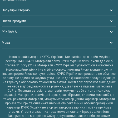
Популярні сторінки
Платні продукти
РЕКЛАМА
Мова
Назва онлайн-медіа: «КУРС України». Ідентифікатор онлайн-медіа в
реєстрі: R40-06479. Матеріали сайту КУРС України призначені для осіб
старше 21 року (21+). Матеріали КУРС України публікуються виключно в
інформаційних цілях і не є фінансовою, інвестиційною, юридичною чи
іншою професійною консультацією. КУРС України не продає та не обмінює
валюту, не здійснює жодних угод і не надає фінансових послуг. Редакція
не гарантує абсолютної точності та актуальності всіх опублікованих даних
і не несе відповідальності за рішення, ухвалені на підставі матеріалів
Сайту. Погляди авторів та експертів можуть не збігатися з позицією
редакції. Матеріали, розміщені в розділах «Промо», «Новини компаній», а
також рекламні матеріали, можуть мати комерційний характер. Матеріали
про азартні ігри та онлайн-казино мають рекламний або інформаційний
характер; КУРС України не є організатором азартних ігор і не приймає
ставки. Участь в азартних іграх може викликати ігрову залежність.
Використання матеріалів Сайту допускається лише з обов’язковим