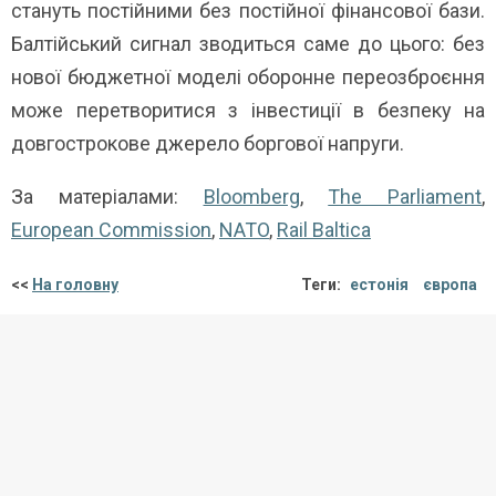
стануть постійними без постійної фінансової бази.
Балтійський сигнал зводиться саме до цього: без
нової бюджетної моделі оборонне переозброєння
може перетворитися з інвестиції в безпеку на
довгострокове джерело боргової напруги.
За матеріалами:
Bloomberg
,
The Parliament
,
European Commission
,
NATO
,
Rail Baltica
<<
На головну
Теги:
естонія
європа