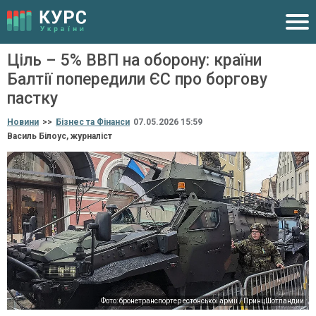
Ціль – 5% ВВП на оборону: країни
Балтії попередили ЄС про боргову
пастку
Новини
>>
Бізнес та Фінанси
07.05.2026 15:59
Василь Білоус, журналіст
Фото: бронетранспортер естонської армії / ПринцШотландии