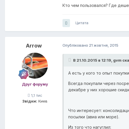
Кто чем пользовался? Где деше
Цитата
Arrow
Опубліковано
21 жовтня, 2015
В 21.10.2015 в 12:19, gvm ск
А есть у кого то опыт покуп
Всегда покупали через посред
Друг форуму
декабре у них хорошие скидк
1,1 тис
Звідки:
Киев
Что интересует: консолидаци
посылки (авиа или море).
Из того что нагуглил: