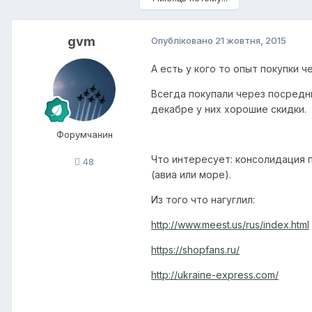
gvm
Опубліковано
21 жовтня, 2015
А есть у кого то опыт покупки 
Всегда покупали через посредник
декабре у них хорошие скидки.
Форумчанин
Что интересует: консолидация 
48
(авиа или море).
Из того что нагуглил:
http://www.meest.us/rus/index.html
https://shopfans.ru/
http://ukraine-express.com/