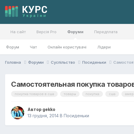
На сайт
Версія Pro
Форуми
Передплата
Форум
Чат
Онлайн користувачі
Лідери
Головна
Форуми
Суспільство
Посиденьки
Самостоят
Самостоятельная покупка товаров 
покупка товаров в сша
товары
покупка
сша
амер
Автор
gekko
13 грудня, 2014
В
Посиденьки