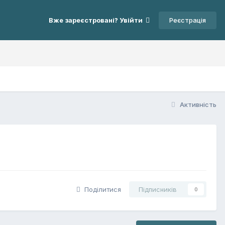
Реєстрація
Вже зареєстровані? Увійти
Активність
Поділитися
Підписників
0