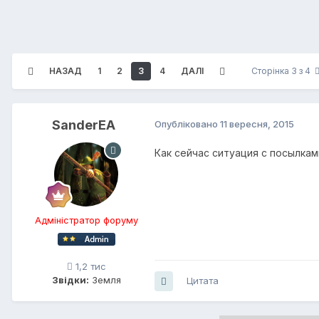
НАЗАД
1
2
3
4
ДАЛІ
Сторінка 3 з 4
SanderEA
Опубліковано
11 вересня, 2015
Как сейчас ситуация с посылкам
Адміністратор форуму
1,2 тис
Звідки:
Земля
Цитата