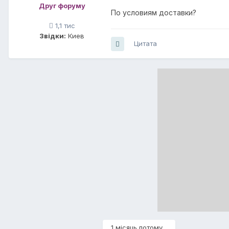
Друг форуму
По условиям доставки?
1,1 тис
Звідки:
Киев
Цитата
1 місяць потому...