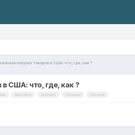
ельная покупка товаров в США: что, где, как ?
в США: что, где, как ?
ика
магазины
шоппинг
посылки
посылка