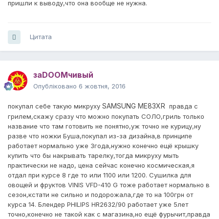
пришли к выводу,что она вообще не нужна.
Цитата
заDOOMчивый
Опубліковано
6 жовтня, 2016
SAMSUNG ME83XR
покупал себе такую микруху
правда с
грилем,скажу сразу что можно покупать СОЛО,гриль только
название что там готовить не понятно,уж точно не курицу,ну
разве что ножки Буша,покупал из-за дизайна,в принципе
работает нормально уже 3года,нужно конечно ещё крышку
купить что бы накрывать тарелку,тогда микруху мыть
практически не надо, цена сейчас конечно космическая,я
отдал при курсе 8 где то или 1100 или 1200. Сушилка для
овощей и фруктов VINIS VFD-410 G тоже работает нормально в
сезон,кстати не сильно и подорожала,где то на 100грн от
курса 14. Блендер PHILIPS HR2632/90 работает уже 5лет
точно,конечно не такой как с магазина,но ещё фурычит,правда