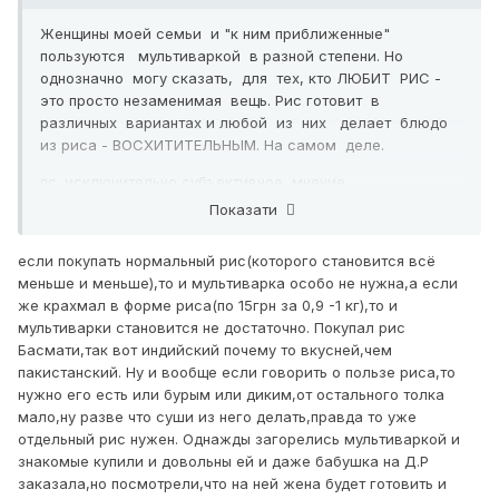
Женщины моей семьи и "к ним приближенные"
пользуются мультиваркой в разной степени. Но
однозначно могу сказать, для тех, кто ЛЮБИТ РИС -
это просто незаменимая вещь. Рис готовит в
различных вариантах и любой из них делает блюдо
из риса - ВОСХИТИТЕЛЬНЫМ. На самом деле.
пс. исключительно субъективное мнение
пользователя...
Показати
если покупать нормальный рис(которого становится всё
меньше и меньше),то и мультиварка особо не нужна,а если
же крахмал в форме риса(по 15грн за 0,9 -1 кг),то и
мультиварки становится не достаточно. Покупал рис
Басмати,так вот индийский почему то вкусней,чем
пакистанский. Ну и вообще если говорить о пользе риса,то
нужно его есть или бурым или диким,от остального толка
мало,ну разве что суши из него делать,правда то уже
отдельный рис нужен. Однажды загорелись мультиваркой и
знакомые купили и довольны ей и даже бабушка на Д.Р
заказала,но посмотрели,что на ней жена будет готовить и