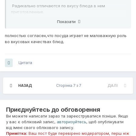
Радикально отличаются по вкусу блюда в нем
приготовленные.
Показати
полностью согласен,что посуда играет не маловажную роль
во вкусовых качествах блюд.
Цитата
НАЗАД
Сторінка 7 з 7
ДАЛІ
Приєднуйтесь до обговорення
Ви можете написати зараз та зареєструватися пізніше. Якщо
у вас є обліковий запис,
авторизуйтесь
, щоб опублікувати
від імені свого облікового запису.
Примітка:
Ваш пост буде перевірено модератором, перш ніж