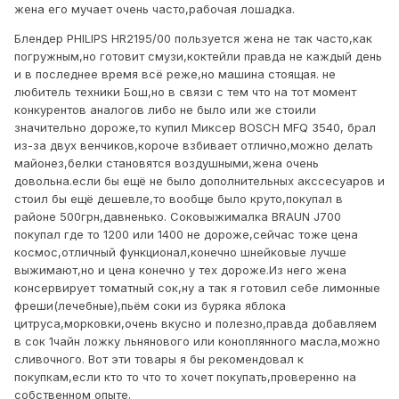
жена его мучает очень часто,рабочая лошадка.
Блендер PHILIPS HR2195/00 пользуется жена не так часто,как
погружным,но готовит смузи,коктейли правда не каждый день
и в последнее время всё реже,но машина стоящая. не
любитель техники Бош,но в связи с тем что на тот момент
конкурентов аналогов либо не было или же стоили
значительно дороже,то купил Миксер BOSCH MFQ 3540, брал
из-за двух венчиков,короче взбивает отлично,можно делать
майонез,белки становятся воздушными,жена очень
довольна.если бы ещё не было дополнительных акссесуаров и
стоил бы ещё дешевле,то вообще было круто,покупал в
районе 500грн,давненько. Соковыжималка BRAUN J700
покупал где то 1200 или 1400 не дороже,сейчас тоже цена
космос,отличный функционал,конечно шнейковые лучше
выжимают,но и цена конечно у тех дороже.Из него жена
консервирует томатный сок,ну а так я готовил себе лимонные
фреши(лечебные),пьём соки из буряка яблока
цитруса,морковки,очень вкусно и полезно,правда добавляем
в сок 1чайн ложку льнянового или коноплянного масла,можно
сливочного. Вот эти товары я бы рекомендовал к
покупкам,если кто то что то хочет покупать,проверенно на
собственном опыте.