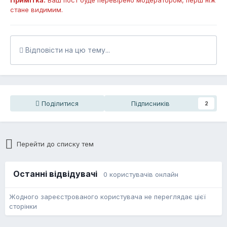
Примітка:
Ваш пост буде перевірено модератором, перш ніж
стане видимим.
Відповісти на цю тему...
Поділитися
Підписників
2
Перейти до списку тем
Останні відвідувачі
0 користувачів онлайн
Жодного зареєстрованого користувача не переглядає цієї
сторінки