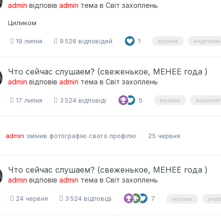
admin
відповів
admin
тема в
Світ захоплень
Циликом
19 липня
9 526 відповідей
1
музыка
видеокл
Что сейчас слушаем? (свеженькое, МЕНЕЕ года )
admin
відповів
admin
тема в
Світ захоплень
17 липня
3 524 відповіді
5
музыка
видекли
admin
змінив фотографію свого профілю
25 червня
Что сейчас слушаем? (свеженькое, МЕНЕЕ года )
admin
відповів
admin
тема в
Світ захоплень
24 червня
3 524 відповіді
7
музыка
вид