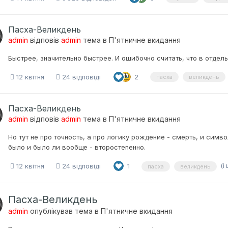
Пасха-Великдень
admin
відповів
admin
тема в
П'ятничне вкидання
Быстрее, значительно быстрее. И ошибочно считать, что в отдель
12 квітня
24 відповіді
2
пасха
великдень
Пасха-Великдень
admin
відповів
admin
тема в
П'ятничне вкидання
Но тут не про точность, а про логику рождение - смерть, и сим
было и было ли вообще - второстепенно.
(і
12 квітня
24 відповіді
1
пасха
великдень
Пасха-Великдень
admin
опублікував тема в
П'ятничне вкидання