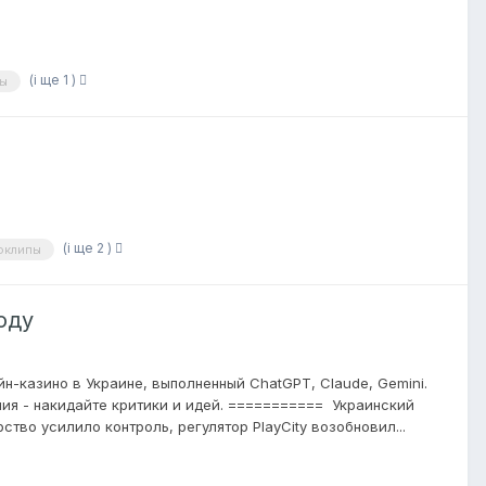
(і ще 1 )
ты
(і ще 2 )
оклипы
оду
-казино в Украине, выполненный ChatGPT, Claude, Gemini.
ния - накидайте критики и идей. =========== Украинский
ство усилило контроль, регулятор PlayCity возобновил...