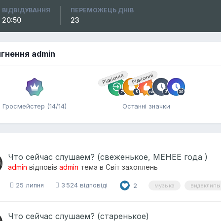
ВІДВІДУВАННЯ
ПЕРЕМОЖЕЦЬ ДНІВ
20:50
23
гнення admin
Рідкісний
Рідкісний
Гросмейстер (14/14)
Останні значки
Что сейчас слушаем? (свеженькое, МЕНЕЕ года )
admin
відповів
admin
тема в
Світ захоплень
25 липня
3 524 відповіді
2
музыка
видеклипы
Что сейчас слушаем? (старенькое)