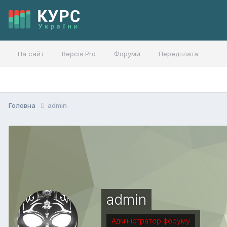
На сайт
Версія Pro
Форуми
Передплата
Головна
admin
admin
Адміністратор форуму