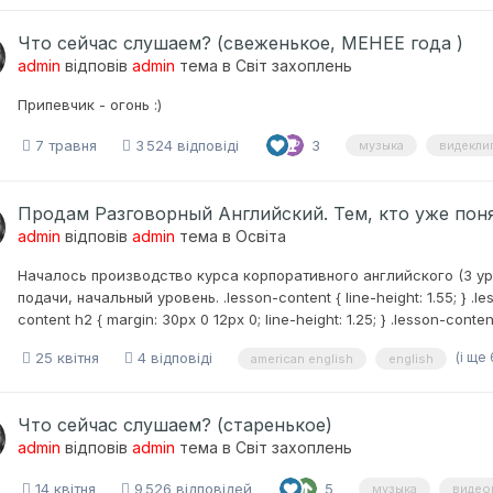
Что сейчас слушаем? (свеженькое, МЕНЕЕ года )
admin
відповів
admin
тема в
Світ захоплень
Припевчик - огонь :)
7 травня
3 524 відповіді
3
музыка
видекли
Продам Разговорный Английский. Тем, кто уже понял
admin
відповів
admin
тема в
Освіта
Началось производство курса корпоративного английского (3 ур
подачи, начальный уровень. .lesson-content { line-height: 1.55; } .less
content h2 { margin: 30px 0 12px 0; line-height: 1.25; } .lesson-content
(і ще 
25 квітня
4 відповіді
american english
english
Что сейчас слушаем? (старенькое)
admin
відповів
admin
тема в
Світ захоплень
14 квітня
9 526 відповідей
5
музыка
видео