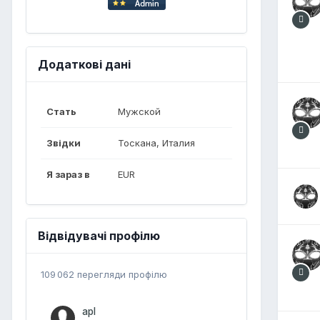
Додаткові дані
Стать
Мужской
Звідки
Тоскана, Италия
Я зараз в
EUR
Відвідувачі профілю
109 062 перегляди профілю
apl