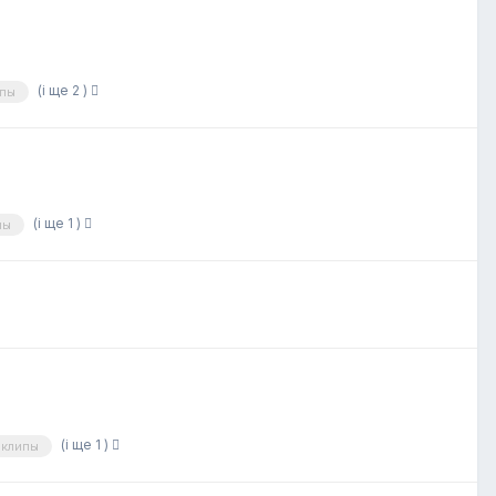
(і ще 2 )
ипы
(і ще 1 )
пы
(і ще 1 )
еклипы