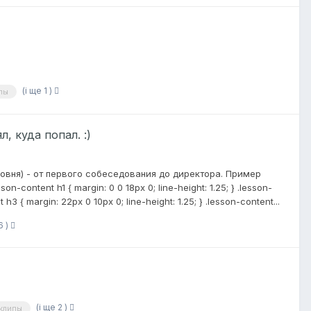
(і ще 1 )
пы
, куда попал. :)
овня) - от первого собеседования до директора. Пример
on-content h1 { margin: 0 0 18px 0; line-height: 1.25; } .lesson-
 h3 { margin: 22px 0 10px 0; line-height: 1.25; } .lesson-content...
6 )
(і ще 2 )
клипы