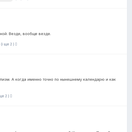
ной. Везде, вообще везде.
(і ще 2 )
волизм. А когда именно точно по нынешнему календарю и как
 ще 2 )