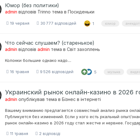
Юмор (без политики)
admin
відповів
Trinno
тема в
Посиденьки
19 червня
30 777 відповідей
1
юмор
анекдо
Что сейчас слушаем? (старенькое)
admin
відповів
admin
тема в
Світ захоплень
Колонки большие однако надо....
16 травня
9 526 відповідей
5
музыка
виде
Украинский рынок онлайн-казино в 2026 г
admin
опублікував тема в
Бізнес в інтернеті
Вашему вниманию предлагается совместный анализ рынка онлайн
Публикуется без изменений. Если у кого есть ркальный опыт/зна
рынок онлайн-казино в 2026 году стал жестче и нервнее. Государ
11 травня
2 відповіді