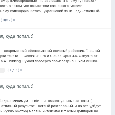
 смерть/воскрешение - плавающая? И к чему тут Пасха?
рфест, а потом все почитатели казнённого веками
ому календарю. Кстати, украинский язык - единственный...
(і ще 2 )
, куда попал. :)
а — современный образованный офисный работник. Главный
ка текста — Gemini 3.1 Pro и Claude Opus 4.6. Озвучка от
 5.4 Thinking. Ручная проверка произведена. В чём фишка...
(і ще 6 )
sh
, куда попал. :)
 Задача минимум - отбить интеллектуальные затраты. :)
отличный результат - беглый разговорный. И на это удйдут -
и нужно быстро) месяцы интенсива и тысячи долларов на...