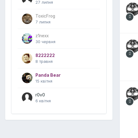
27 липня
ToxicFrog
7 липня
z1nexx
30 червня
8222222
8 травня
Panda Bear
15 квітня
r0v0
6 квітня