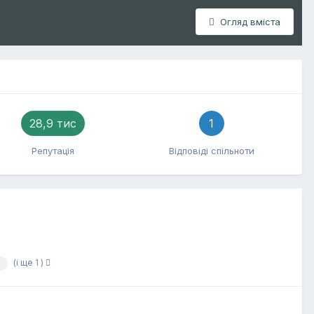
Огляд вміста
28,9 тис
1
Репутація
Відповіді спільноти
(і ще 1 )