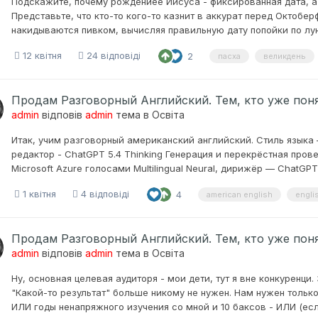
Подскажите, почему рождениее Иисуса - фиксированная дата, а
Представьте, что кто-то кого-то казнит в аккурат перед Октобе
накидываются пивком, вычисляя правильную дату попойки по лунн
12 квітня
24 відповіді
2
пасха
великдень
Продам Разговорный Английский. Тем, кто уже понял
admin
відповів
admin
тема в
Освіта
Итак, учим разговорный американский английский. Стиль язык
редактор - ChatGPT 5.4 Thinking Генерация и перекрёстная провер
Microsoft Azure голосами Multilingual Neural, дирижёр — ChatGPT
1 квітня
4 відповіді
4
american english
engli
Продам Разговорный Английский. Тем, кто уже понял
admin
відповів
admin
тема в
Освіта
Ну, основная целевая аудиторя - мои дети, тут я вне конкуренци.
"Какой-то результат" больше никому не нужен. Нам нужен только 
ИЛИ годы ненапряжного изучения со мной и 10 баксов - ИЛИ (есл