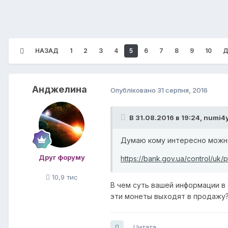
НАЗАД
1
2
3
4
5
6
7
8
9
10
Д
Анджелина
Опубліковано
31 серпня, 2016
В 31.08.2016 в 19:24,
numi4
Думаю кому интересно можно
Друг форуму
https://bank.gov.ua/control/uk
10,9 тис
В чем суть вашей информации в о
эти монеты выходят в продажу?
Цитата