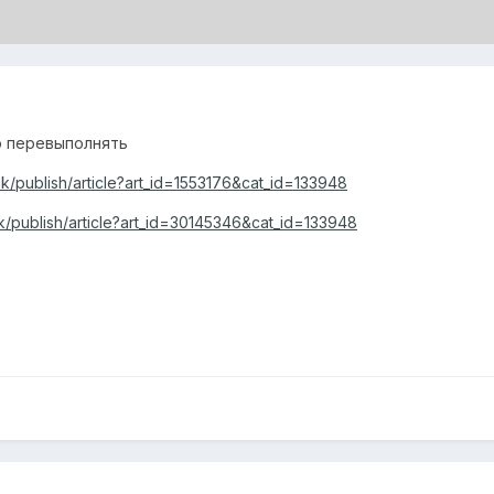
его перевыполнять
uk/publish/article?art_id=1553176&cat_id=133948
uk/publish/article?art_id=30145346&cat_id=133948