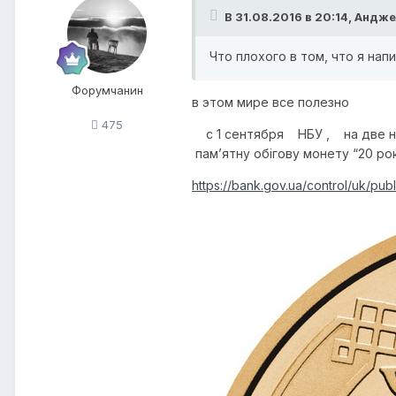
В 31.08.2016 в 20:14,
Андже
Что плохого в том, что я нап
Форумчанин
в этом мире все полезно
475
с 1 сентября НБУ , на две нед
пам’ятну обігову монету “20 рок
https://bank.gov.ua/control/uk/pu