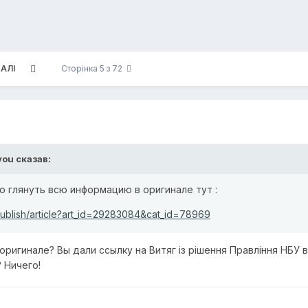
АЛІ
Сторінка 5 з 72
you
сказав:
 глянуть всю информацию в оригинале тут :
/publish/article?art_id=29283084&cat_id=78969
ригинале? Вы дали ссылку на Витяг із рішення Правління НБУ ві
 Ничего!