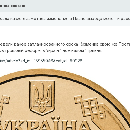
лина
сказав:
исала какие я заметила изменения в Плане выхода монет и расс
ели ранее запланированного срока (изменив свою же Постан
ів грошовій реформі в Україні” номіналом 1 гривня.
blish/article?art_id=35955946&cat_id=80928