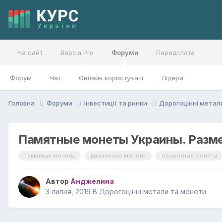
На сайт
Версія Pro
Форуми
Передплата
Форум
Чат
Онлайн користувачі
Лідери
Головна
Форуми
Інвестиції та ринки
Дорогоцінні метал
Памятные монеты Украины. Разм
памятные монеты
разменные монеты
оборотные монеты
Автор
Анджелина
3 липня, 2016
В
Дорогоцінні метали та монети