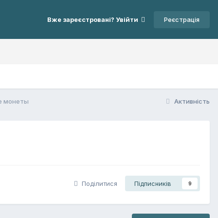
Реєстрація
Вже зареєстровані? Увійти
е монеты
Активність
Поділитися
Підписників
9