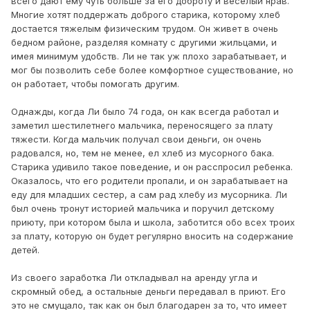
всего дают ему чуть больше за его доброту и веселый нрав.
Многие хотят поддержать доброго старика, которому хлеб
достается тяжелым физическим трудом. Он живет в очень
бедном районе, разделяя комнату с другими жильцами, и
имея минимум удобств. Ли не так уж плохо зарабатывает, и
мог бы позволить себе более комфортное существование, но
он работает, чтобы помогать другим.
Однажды, когда Ли было 74 года, он как всегда работал и
заметил шестилетнего мальчика, переносящего за плату
тяжести. Когда мальчик получал свои деньги, он очень
радовался, но, тем не менее, ел хлеб из мусорного бака.
Старика удивило такое поведение, и он расспросил ребенка.
Оказалось, что его родители пропали, и он зарабатывает на
еду для младших сестер, а сам рад хлебу из мусорника. Ли
был очень тронут историей мальчика и поручил детскому
приюту, при котором была и школа, заботится обо всех троих
за плату, которую он будет регулярно вносить на содержание
детей.
Из своего заработка Ли откладывал на аренду угла и
скромный обед, а остальные деньги передавал в приют. Его
это не смущало, так как он был благодарен за то, что имеет