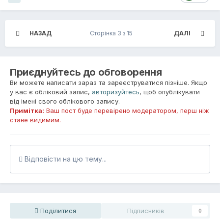
НАЗАД
Сторінка 3 з 15
ДАЛІ
Приєднуйтесь до обговорення
Ви можете написати зараз та зареєструватися пізніше. Якщо
у вас є обліковий запис,
авторизуйтесь
, щоб опублікувати
від імені свого облікового запису.
Примітка:
Ваш пост буде перевірено модератором, перш ніж
стане видимим.
Відповісти на цю тему...
Поділитися
Підписників
0