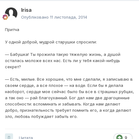
Irisa
Опубліковано
11 листопада, 2014
Притча
У одной доброй, мудрой старушки спросили:
— Бабушка! Ты прожила такую тяжелую жизнь, а душой
осталась моложе всех нас. Есть ли у тебя какой-нибудь
секрет?
— Есть, милые. Все хорошее, что мне сделали, я записываю в
своем сердце, а все плохое — на воде. Если бы я делала
наоборот, сердце мое сейчас было бы все в страшных рубцах,
а так оно — рай благоуханный. Бог дал нам две драгоценные
способности: вспоминать и забывать. Когда нам делают
добро, признательность требует помнить его, а когда делают
зло, любовь побуждает забыть его.
Цитата
9