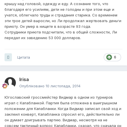
крышу над головой, одежду и еду. А сознание того, что
благодаря его усилиям, дети не голодны и при этом еще и
учатся, облегчало труды и страдания старика. Со временем
эти трое детей выросли, но Ли продолжал жертвовать деньги
приюту. Он умер в нищете в возрасте 93 года.
Сотрудники приюта подсчитали, что в общей сложности, Ли
передал их заведению 53 000 долларов.
Цитата
6
Irisa
Опубліковано
10 листопада, 2014
Югославский гроссмейстер Видмар в одном из турниров
играл с Капабланкой. Партия была отложена в выигрышном
положении для Капабланки. Когда Видмар записал свой ход и
заклеил конверт, Капабланка спросил его, действительно ли
он думает доигрывать партию. Видмар, несмотря на не
совсем тактичный вопрос Капабланки, сказал, что сначала он