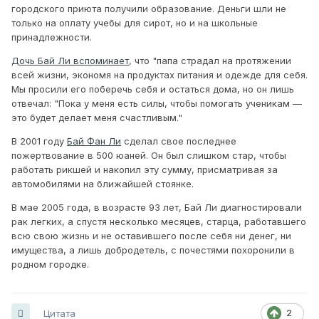
городского приюта получили образование. Деньги шли не
только на оплату учебы для сирот, но и на школьные
принадлежности.
Дочь Бай Ли вспоминает
, что "папа страдал на протяжении
всей жизни, экономя на продуктах питания и одежде для себя.
Мы просили его поберечь себя и остаться дома, но он лишь
отвечал: "Пока у меня есть силы, чтобы помогать ученикам —
это будет делает меня счастливым."
В 2001 году
Бай Фан Ли
сделал свое последнее
пожертвование в 500 юаней. Он был слишком стар, чтобы
работать рикшей и накопил эту сумму, присматривая за
автомобилями на ближайшей стоянке.
В мае 2005 года, в возрасте 93 лет, Бай Ли диагностировали
рак легких, а спустя несколько месяцев, старца, работавшего
всю свою жизнь и не оставившего после себя ни денег, ни
имущества, а лишь добродетель, с почестями похоронили в
родном городке.
Цитата
2