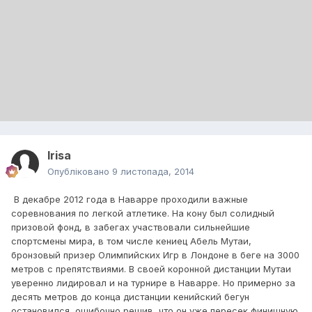
Irisa
Опубліковано
9 листопада, 2014
В декабре 2012 года в Наварре проходили важные
соревнования по легкой атлетике. На кону был солидный
призовой фонд, в забегах участвовали сильнейшие
спортсмены мира, в том числе кениец Абель Мутаи,
бронзовый призер Олимпийских Игр в Лондоне в беге на 3000
метров с препятствиями. В своей коронной дистанции Мутаи
уверенно лидировал и на турнире в Наварре. Но примерно за
десять метров до конца дистанции кенийский бегун
остановился, ошибочно решив, что он уже пересек финишную