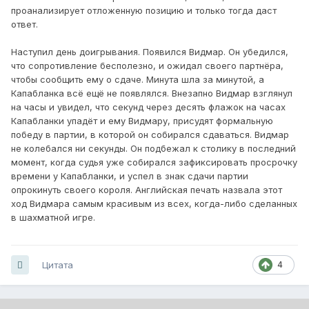
проанализирует отложенную позицию и только тогда даст
ответ.
Наступил день доигрывания. Появился Видмар. Он убедился,
что сопротивление бесполезно, и ожидал своего партнёра,
чтобы сообщить ему о сдаче. Минута шла за минутой, а
Капабланка всё ещё не появлялся. Внезапно Видмар взглянул
на часы и увидел, что секунд через десять флажок на часах
Капабланки упадёт и ему Видмару, присудят формальную
победу в партии, в которой он собирался сдаваться. Видмар
не колебался ни секунды. Он подбежал к столику в последний
момент, когда судья уже собирался зафиксировать просрочку
времени у Капабланки, и успел в знак сдачи партии
опрокинуть своего короля. Английская печать назвала этот
ход Видмара самым красивым из всех, когда-либо сделанных
в шахматной игре.
Цитата
4