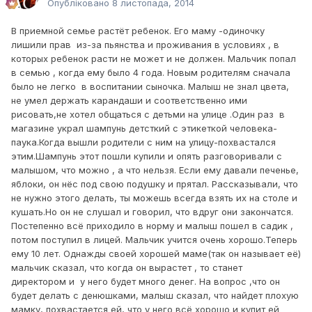
Опубліковано
8 листопада, 2014
В приемной семье растёт ребенок. Его маму -одиночку
лишили прав из-за пьянства и проживания в условиях , в
которых ребенок расти не может и не должен. Мальчик попал
в семью , когда ему было 4 года. Новым родителям сначала
было не легко в воспитании сыночка. Малыш не знал цвета,
не умел держать карандаши и соответственно ими
рисовать,не хотел общаться с детьми на улице .Один раз в
магазине украл шампунь детсткий с этикеткой человека-
паука.Когда вышли родители с ним на улицу-похвастался
этим.Шампунь этот пошли купили и опять разговоривали с
малышом, что можно , а что нельзя. Если ему давали печенье,
яблоки, он нёс под свою подушку и прятал. Рассказывали, что
не нужно этого делать, ты можешь всегда взять их на столе и
кушать.Но он не слушал и говорил, что вдруг они закончатся.
Постепенно всё приходило в норму и малыш пошел в садик ,
потом поступил в лицей. Мальчик учится очень хорошо.Теперь
ему 10 лет. Однажды своей хорошей маме(так он называет её)
мальчик сказал, что когда он вырастет , то станет
директором и у него будет много денег. На вопрос ,что он
будет делать с денюшками, малыш сказал, что найдет плохую
мамку, похвастается ей, что у него всё хорошо и купит ей