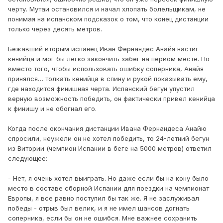
черту. Мутаи остановился и начал хлопать болельщикам, не
понимая на испанском подсказок о том, что конец дистанции
только через десять метров.
Бежавший вторым испанец Иван Фернандес Анайя настиг
кенийца и мог бы легко закончить забег на первом месте. Но
вместо того, чтобы использовать ошибку соперника, Анайя
принялся… толкать кенийца в спину и рукой показывать ему,
где находится финишная черта. Испанский бегун упустил
верную возможность победить, он фактически привел кенийца
к финишу и не обогнал его.
Когда после окончания дистанции Ивана Фернандеса Анайю
спросили, неужели он не хотел победить, то 24-летний бегун
из Витории (чемпион Испании в беге на 5000 метров) ответил
следующее:
- Нет, я очень хотел выиграть. Но даже если бы на кону было
место в составе сборной Испании для поездки на чемпионат
Европы, я все равно поступил бы так же. Я не заслуживал
победы - отрыв был велик, и я не имел шансов догнать
соперника, если бы он не ошибся. Мне важнее сохранить