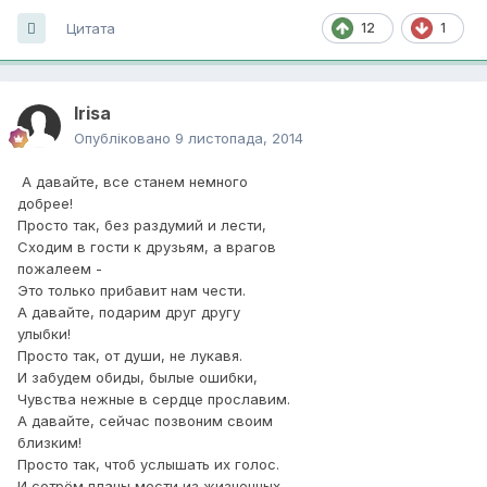
Цитата
12
1
Irisa
Опубліковано
9 листопада, 2014
А давайте, все станем немного
добрее!
Просто так, без раздумий и лести,
Сходим в гости к друзьям, а врагов
пожалеем -
Это только прибавит нам чести.
А давайте, подарим друг другу
улыбки!
Просто так, от души, не лукавя.
И забудем обиды, былые ошибки,
Чувства нежные в сердце прославим.
А давайте, сейчас позвоним своим
близким!
Просто так, чтоб услышать их голос.
И сотрём планы мести из жизненных