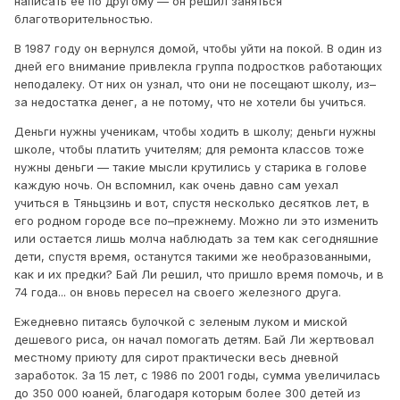
написать ее по другому — он решил заняться
благотворительностью.
В 1987 году он вернулся домой, чтобы уйти на покой. В один из
дней его внимание привлекла группа подростков работающих
неподалеку. От них он узнал, что они не посещают школу, из–
за недостатка денег, а не потому, что не хотели бы учиться.
Деньги нужны ученикам, чтобы ходить в школу; деньги нужны
школе, чтобы платить учителям; для ремонта классов тоже
нужны деньги — такие мысли крутились у старика в голове
каждую ночь. Он вспомнил, как очень давно сам уехал
учиться в Тяньцзинь и вот, спустя несколько десятков лет, в
его родном городе все по–прежнему. Можно ли это изменить
или остается лишь молча наблюдать за тем как сегодняшние
дети, спустя время, останутся такими же необразованными,
как и их предки? Бай Ли решил, что пришло время помочь, и в
74 года... он вновь пересел на своего железного друга.
Ежедневно питаясь булочкой с зеленым луком и миской
дешевого риса, он начал помогать детям. Бай Ли жертвовал
местному приюту для сирот практически весь дневной
заработок. За 15 лет, с 1986 по 2001 годы, сумма увеличилась
до 350 000 юаней, благодаря которым более 300 детей из