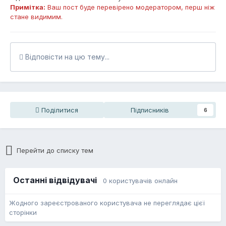
Примітка:
Ваш пост буде перевірено модератором, перш ніж
стане видимим.
Відповісти на цю тему...
Поділитися
Підписників
6
Перейти до списку тем
Останні відвідувачі
0 користувачів онлайн
Жодного зареєстрованого користувача не переглядає цієї
сторінки