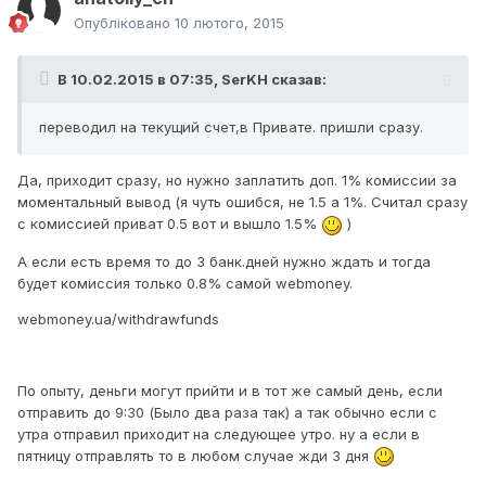
Опубліковано
10 лютого, 2015
В 10.02.2015 в 07:35, SerKH сказав:
переводил на текущий счет,в Привате. пришли сразу.
Да, приходит сразу, но нужно заплатить доп. 1% комиссии за
моментальный вывод (я чуть ошибся, не 1.5 а 1%. Считал сразу
с комиссией приват 0.5 вот и вышло 1.5%
)
А если есть время то до 3 банк.дней нужно ждать и тогда
будет комиссия только 0.8% самой webmoney.
webmoney.ua/withdrawfunds
По опыту, деньги могут прийти и в тот же самый день, если
отправить до 9:30 (Было два раза так) а так обычно если с
утра отправил приходит на следующее утро. ну а если в
пятницу отправлять то в любом случае жди 3 дня