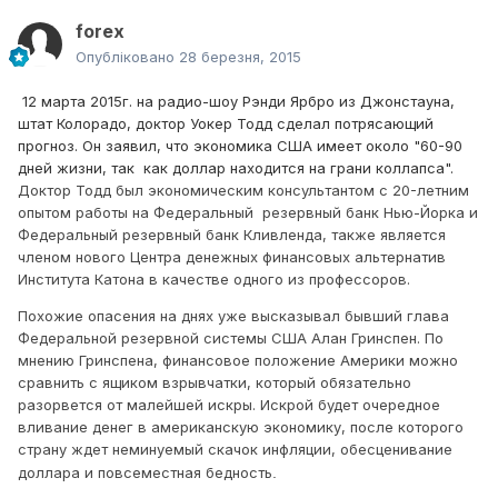
forex
Опубліковано
28 березня, 2015
12 марта 2015г. на радио-шоу Рэнди Ярбро из Джонстауна,
штат Колорадо, доктор Уокер Тодд сделал потрясающий
прогноз. Он заявил, что экономика США имеет около "60-90
дней жизни, так как доллар находится на грани коллапса".
Доктор Тодд был экономическим консультантом с 20-летним
опытом работы на Федеральный резервный банк Нью-Йорка и
Федеральный резервный банк Кливленда, также является
членом нового Центра денежных финансовых альтернатив
Института Катона в качестве одного из профессоров.
Похожие опасения на днях уже высказывал бывший глава
Федеральной резервной системы США Алан Гринспен.
По
мнению Гринспена, финансовое положение Америки можно
сравнить с ящиком взрывчатки, который обязательно
разорвется от малейшей искры. Искрой будет очередное
вливание денег в американскую экономику, после которого
страну ждет неминуемый скачок инфляции, обесценивание
доллара и повсеместная бедность
.