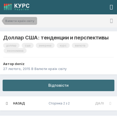
Валюти країн світу
Доллар США: тенденции и перспективы
доллар
сша
америка
курс
валюта
экономика
Автор
deniz
27 лютого, 2015
В
Валюти країн світу
Відповісти
НАЗАД
Сторінка 2 з 2
ДАЛІ