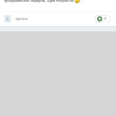
проукраинских лидеров, одни популисты
.
Цитата
7