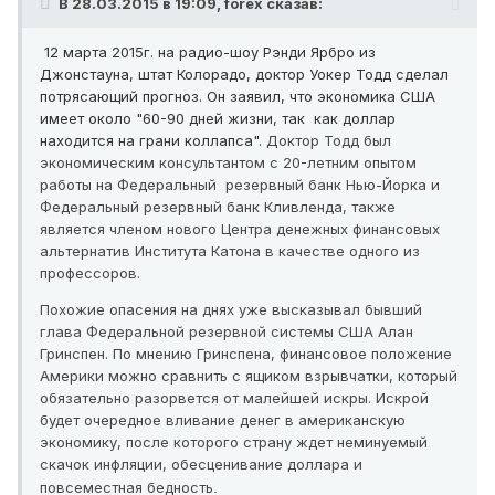
В 28.03.2015 в 19:09, forex сказав:
12 марта 2015г. на радио-шоу Рэнди Ярбро из
Джонстауна, штат Колорадо, доктор Уокер Тодд сделал
потрясающий прогноз. Он заявил, что экономика США
имеет около "60-90 дней жизни, так как доллар
находится на грани коллапса".
Доктор Тодд был
экономическим консультантом с 20-летним опытом
работы на Федеральный резервный банк Нью-Йорка и
Федеральный резервный банк Кливленда, также
является членом нового Центра денежных финансовых
альтернатив Института Катона в качестве одного из
профессоров.
Похожие опасения на днях уже высказывал бывший
глава Федеральной резервной системы США Алан
Гринспен.
По мнению Гринспена, финансовое положение
Америки можно сравнить с ящиком взрывчатки, который
обязательно разорвется от малейшей искры. Искрой
будет очередное вливание денег в американскую
экономику, после которого страну ждет неминуемый
скачок инфляции, обесценивание доллара и
повсеместная бедность
.