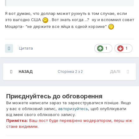
Я вот думаю, что доллар может рухнуть в том случае, если
это выгодно США
. Вот знать когда ...? ну и вспомнил совет
Моцарта- "не держите все яйца в одной корзине"
Цитата
1
1
НАЗАД
Сторінка 2 з 2
ДАЛІ
Приєднуйтесь до обговорення
Ви можете написати зараз та зареєструватися пізніше. Якщо
у вас є обліковий запис,
авторизуйтесь
, щоб опублікувати
від імені свого облікового запису.
Примітка:
Ваш пост буде перевірено модератором, перш ніж
стане видимим.