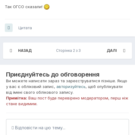
Так ОГСО сказали!
Цитата
НАЗАД
Сторінка 2 з 3
ДАЛІ
Приєднуйтесь до обговорення
Ви можете написати зараз та зареєструватися пізніше. Якщо
у вас є обліковий запис,
авторизуйтесь
, щоб опублікувати
від імені свого облікового запису.
Примітка:
Ваш пост буде перевірено модератором, перш ніж
стане видимим.
Відповісти на цю тему...