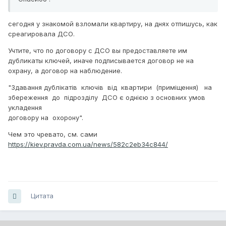
сегодня у знакомой взломали квартиру, на днях отпишусь, как
среагировала ДСО.
Учтите, что по договору с ДСО вы предоставляете им
дубликаты ключей, иначе подписывается договор не на
охрану, а договор на наблюдение.
"Здавання дублікатів ключів від квартири (приміщення) на
збереження до підрозділу ДСО є однією з основних умов
укладення
договору на охорону".
Чем это чревато, см. сами
https://kiev.pravda.com.ua/news/582c2eb34c844/
Цитата