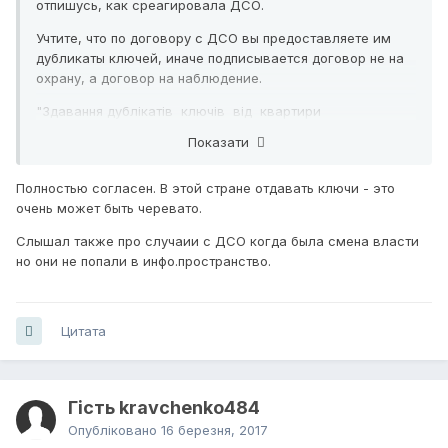
отпишусь, как среагировала ДСО.
Учтите, что по договору с ДСО вы предоставляете им
дубликаты ключей, иначе подписывается договор не на
охрану, а договор на наблюдение.
"Здавання дублікатів ключів від квартири
(приміщення) на
Показати
збереження до підрозділу ДСО є однією з основних
умов укладення
Полностью согласен. В этой стране отдавать ключи - это
договору на охорону".
очень может быть черевато.
Чем это чревато, см. сами
Слышал также про случаии с ДСО когда была смена власти
https://kiev.pravda.com.ua/news/582c2eb34c844/
но они не попали в инфо.пространство.
Цитата
Гість kravchenko484
Опубліковано
16 березня, 2017