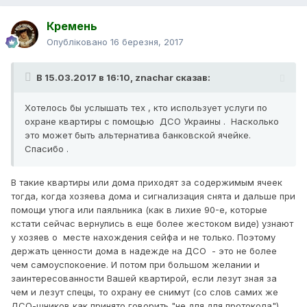
Кремень
Опубліковано
16 березня, 2017
В 15.03.2017 в 16:10,
znachar
сказав:
Хотелось бы услышать тех , кто использует услуги по
охране квартиры с помощью ДСО Украины . Насколько
это может быть альтернатива банковской ячейке.
Спасибо .
В такие квартиры или дома приходят за содержимым ячеек
тогда, когда хозяева дома и сигнализация снята и дальше при
помощи утюга или паяльника (как в лихие 90-е, которые
кстати сейчас вернулись в еще более жестоком виде) узнают
у хозяев о месте нахождения сейфа и не только. Поэтому
держать ценности дома в надежде на ДСО - это не более
чем самоуспокоение. И потом при большом желании и
заинтересованности Вашей квартирой, если лезут зная за
чем и лезут спецы, то охрану ее снимут (со слов самих же
ДСО-шников как принято говорить "не для для протокола")