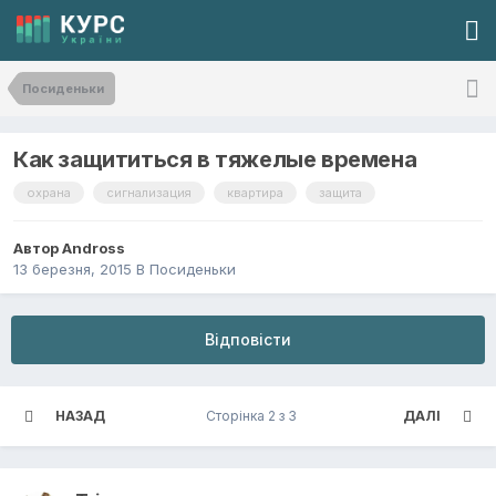
Посиденьки
Как защититься в тяжелые времена
охрана
сигнализация
квартира
защита
Автор
Andross
13 березня, 2015
В
Посиденьки
Відповісти
НАЗАД
Сторінка 2 з 3
ДАЛІ