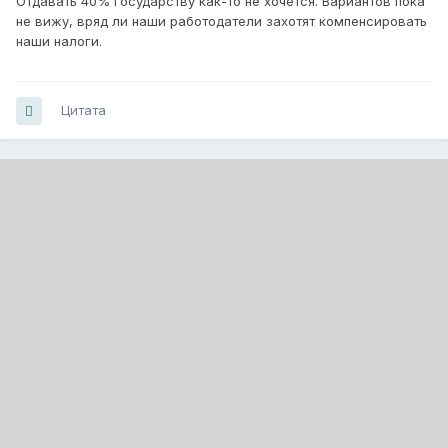
Отдавать 40% государству как-то не хочется. Вариантов пока
не вижу, вряд ли наши работодатели захотят компенсировать
наши налоги.
Цитата