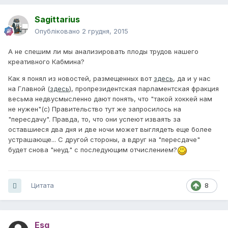
Sagittarius
Опубліковано
2 грудня, 2015
А не спешим ли мы анализировать плоды трудов нашего
креативного Кабмина?
Как я понял из новостей, размещенных вот
здесь
, да и у нас
на Главной (
здесь
), пропрезидентская парламентская фракция
весьма недвусмысленно дают понять, что "такой хоккей нам
не нужен"(с) Правительство тут же запросилось на
"пересдачу". Правда, то, что они успеют изваять за
оставшиеся два дня и две ночи может выглядеть еще более
устрашающе... С другой стороны, а вдруг на "пересдаче"
будет снова "неуд." с последующим отчислением?
Цитата
8
Esq