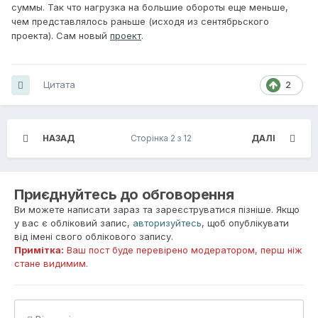
суммы. Так что нагрузка на большие обороты еще меньше,
чем представлялось раньше (исходя из сентябрьского
проекта). Сам новый
проект
.
Цитата
2
НАЗАД
Сторінка 2 з 12
ДАЛІ
Приєднуйтесь до обговорення
Ви можете написати зараз та зареєструватися пізніше. Якщо
у вас є обліковий запис,
авторизуйтесь
, щоб опублікувати
від імені свого облікового запису.
Примітка:
Ваш пост буде перевірено модератором, перш ніж
стане видимим.