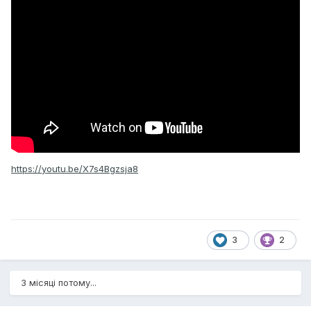
https://youtu.be/X7s4Bgzsja8
3
2
3 місяці потому...