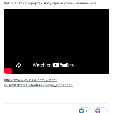
Как грабят на курортах: популярные схемы мошенников
https://www.youtube.com/watch?
v=Qd207txzMTI&feature=player_embedded
1
1