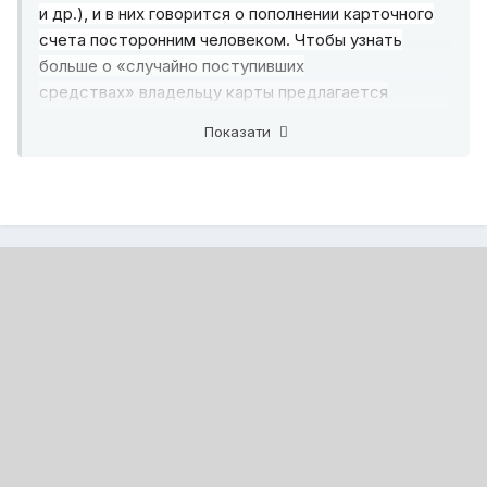
и др.), и в них говорится о пополнении карточного
счета посторонним человеком. Чтобы узнать
больше о «случайно поступивших
средствах» владельцу карты предлагается
перейти по ссылке, которая ведет на фальшивую
Показати
квитанцию с фишинговым сайтом Приват24.