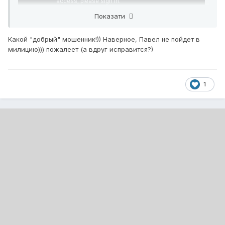
Показати
Какой "добрый" мошенник!)) Наверное, Павел не пойдет в
милицию))) пожалеет (а вдруг исправится?)
https://youtu.be/Xq_QBoN02RY
1