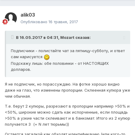
alik03
Опубліковано
16 травня, 2017
В 16.05.2017 в 04:31,
Mozart
сказав:
Подписчики - полистайте чат за пятницу-субботу, и ответ
сам нарисуется
Подскажу лишь: обе половинки - от НАСТОЯЩИХ
долларов.
Я не подписчик, но порассуждаю. На фотке хорошо видно
даже на глаз, что изменены пропорции. Склеенная купюра уже
чем обычная.
Т.е. берут 2 купюры, разрезают в пропорции например >50% и
<50%, широкие можно сдать как испорченные, если площадь
>50% а узкие части склеивают и в банкомат. Итого из 2 купюр
получается 3 (+ N лет тюрьмы:))
Остается загадкой как обходят идентификацию (или кого-то