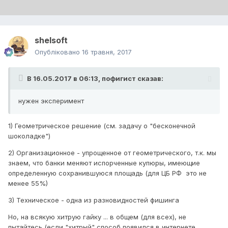
shelsoft
Опубліковано
16 травня, 2017
В 16.05.2017 в 06:13,
пофигист
сказав:
нужен эксперимент
1) Геометрическое решение (см. задачу о "бесконечной
шоколадке")
2) Организационное - упрощенное от геометрического, т.к. мы
знаем, что банки меняют испорченные купюры, имеющие
определенную сохранившуюся площадь (для ЦБ РФ это не
менее 55%)
3) Техническое - одна из разновидностей фишинга
Но, на всякую хитрую гайку ... в общем (для всех), не
пытайтесь (если "хитрый" способ появился в интернете,