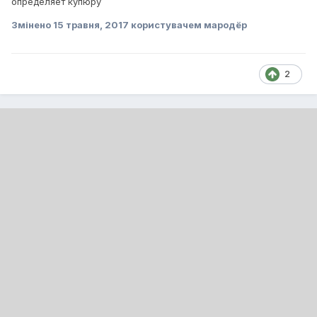
определяет купюру
Змінено
15 травня, 2017
користувачем мародёр
2