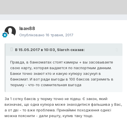
Іван88
Опубліковано
16 травня, 2017
В 15.05.2017 в 10:03,
Slarch
сказав:
Правда, в банкоматах стоят камеры + вы засовываете
свою карту, которая выдается по паспортным данным.
Банки точно знают кто и какую купюру засунул в
банкомат. И вот ради выгоды в 100 баксов загреметь в
тюрьму - что-то сомнительная выгода
За 1 сотку баксів у тюрму точно не підеш. Є закон, який
визначає, що одна купюра може знаходитися фальшива у Вас,
а от дві - то вже проблема. Принаймні походження однієї
можна пояснити - дали решту, купив таку тощо.