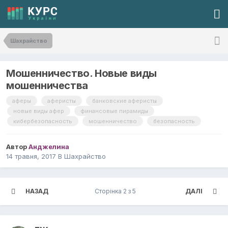
Шахрайство
Мошенничество. Новые виды
мошенничества
аферы
аферисты
банковские аферисты
новые виды афер
финансовые пирамиды
кибербе зопасность
мошенничество
безопасность
Автор
Анджелина
14 травня, 2017
В
Шахрайство
НАЗАД
Сторінка 2 з 5
ДАЛІ