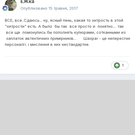
ЕЖка
Опубліковано
15 травня, 2017
ВСЕ, все..Сдаюсь... ну, ясный пень, какая то хитрость в этой
"хитрости" есть. А было бы так все просто и понятно.... так
все ща ломонулись бы пополнять купюрами, сотканными из
заплаток автентичних примірників... Шахраї - це непересічні
персоналії. і мислення в них нестандартне.
1