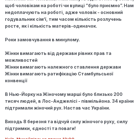
щоб чоловікам на роботі чи вулиці “було приємно”. Нам
недоплачують на роботі, адже чоловік - основний
годувальник сім’ї, тим часом кількість розлучень
росте, як і кількість матерів-одиначо
к.
Роки замовчування в минулому.
Жінки вимагають від держави рівних прав та
можливостей
Жінки вимагають належного ставлення держави
Жінки вимагають ратифікацію Стамбульської
конвенції
В Нью-Йорку на Жіночому марші було близько 200
тисяч людей, в Лос-Анджелісі - півмільйона. 34 країни
підтримали жіночий рух. Настав час України.
Виходь 8 березня та відчуй силу жіночого руху, силу
підтримки, єдності та поваги!