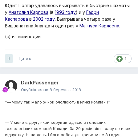
Юдит Полгар удавалось выигрывать в быстрые шахматы
у
Анатолия Карпова
(в
1993 году
) и у
Гарри
Каспарова
в
2002 году
. Выигрывала четыре раза у
Вишванатана Ананда и один раз у
Магнуса Карлсена
.
(с) из википедии
Цитата
1
DarkPassenger
Опубліковано
8 березня, 2018
"— Чому так мало жінок очолюють великі компанії?
— У мене є друг, який керував однією з головних
технологічних компаній Канади. За 20 років він ні разу не взяв
відпустку. Ні на день. І його робочі дні тривали не 8 годин,