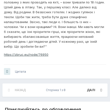
половину з яких проводять на яхті, – вони тривали по 18 годин.
Цілий день в літаку. Так, у першому класі. Але далеко від
дому. Від родини. В безвісних готелях. І жодних гулянок і
текіли. Щоби так жити, треба бути дуже специфічно
налаштованим. Звісно, такі люди є. І більшість із них –
чоловіки. Чи є вони кращими? Ні. Вони інакші. Ми навіть могли
б сказати, що їхні пріоритети гірші, ніж пріоритети жінок, які
вибирають збалансованіше життя, працюючи неповний
робочий день і доглядаючи дітей. У кожному разі, це їхній
вибір. Що зробили би ви?"
https://zbruc.eu/node/76950
Цитата
НАЗАД
Сторінка 1 з 8
ДАЛІ
Приєднуйтесь до обговорення