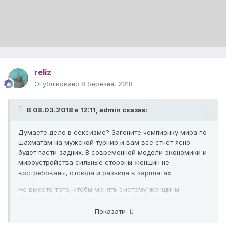
reliz
Опубліковано
8 березня, 2018
В 08.03.2018 в 12:11,
admin
сказав:
Думаете дело в сексизме? Загоните чемпионку мира по
шахматам на мужской турнир и вам все стнет ясно.-
будет пасти задних. В современной модели экономики и
мироустройства сильные стороны женщин не
востребованы, отсюда и разница в зарплатах.
Но вместо того, чтобы менять систему женщины
пытаются в нее вписаться и там конкурировать с
мужчинами, что глупо и бесперспективно. ИМХО.
Показати