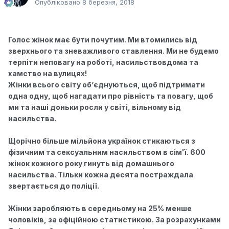
Опубліковано
8 березня, 2018
Голос жінок має бути почутим. Ми втомились від
зверхнього та зневажливого ставлення. Ми не будемо
терпіти неповагу на роботі, насильство
вдома та
хамство на вулицях!
Жінки всього світу об’єднуються, щоб підтримати
одна одну, щоб нагадати про рівність та повагу, щоб
ми та наші доньки росли у світі, вільному від
насильства.
Щорічно більше мільйона українок стикаються з
фізичним та сексуальним насильством в сім'ї. 600
жінок кожного року гинуть від домашнього
насильства. Тільки кожна десята постраждала
звертається до поліції.
Жінки заробляють в середньому на 25% менше
чоловіків, за офіційною статистикою. За розрахунками