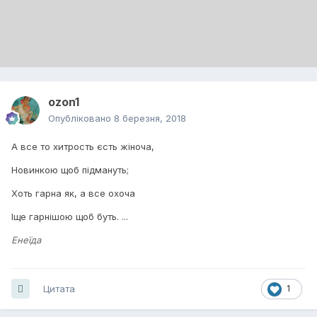
ozon1
Опубліковано
8 березня, 2018
А все то хитрость єсть жіноча,
Новинкою щоб підмануть;
Хоть гарна як, а все охоча
Іще гарнішою щоб буть. ...
Енеїда
Цитата
1