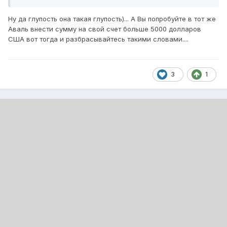
думаю в пределах 5-8 лет точно можно не беспокоится
по поводу развала.
Ну да глупость она такая глупость)... А Вы попробуйте в тот же
Аваль внести сумму на свой счет больше 5000 долларов
США вот тогда и разбрасывайтесь такими словами....
3
1