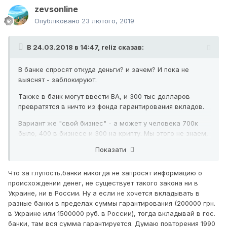
zevsonline
Опубліковано
23 лютого, 2019
В 24.03.2018 в 14:47,
reliz
сказав:
В банке спросят откуда деньги? и зачем? И пока не
выяснят - заблокируют.
Также в банк могут ввести ВА, и 300 тыс долларов
превратятся в ничто из фонда гарантирования вкладов.
Вариант же "свой бизнес" - а может у человека 700к
было, 400 в бизнесе и 300 на крипту. Мы этого не знаем,
не так ли. Возможно для него 300к - это то, что "не
Показати
жалко потерять".
Что за глупость,банки никогда не запросят информацию о
происхождении денег, не существует такого закона ни в
Украине, ни в России. Ну а если не хочется вкладывать в
разные банки в пределах суммы гарантирования (200000 грн.
в Украине или 1500000 руб. в России), тогда вкладывай в гос.
банки, там вся сумма гарантируется. Думаю повторения 1990