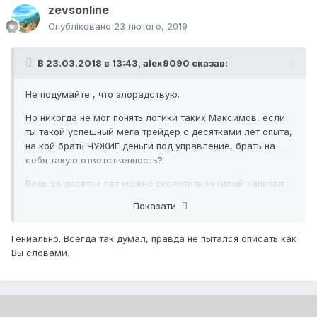
zevsonline
Опубліковано
23 лютого, 2019
В 23.03.2018 в 13:43,
alex9090
сказав:
Не подумайте , что злорадствую.
Но никогда не мог понять логики таких Максимов, если
ты такой успешный мега трейдер с десятками лет опыта,
на кой брать ЧУЖИЕ деньги под управление, брать на
себя такую ответственность?
Ведь за десятки лет можно сколотить нехилый капитал ,
взять денег у друзей,банке, продать недвижимость и тд
Показати
и тп.
ЗАЧЕМ брать чужие деньги , если можно торговать
Гениально. Всегда так думал, правда не пытался описать как
своими?
Вы словами.
И ответ я вижу только один:
Если прокатит, зафиксим профит.