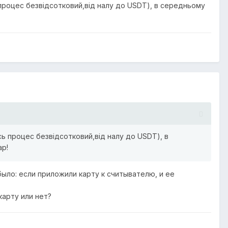
ь процес безвідсотковий,від налу до USDT), в середньому
есь процес безвідсотковий,від налу до USDT), в
ар!
было: если приложили карту к считывателю, и ее
карту или нет?