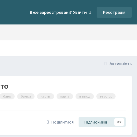
Реєстрація
Вже зареєстровані? Увійти
Активність
сто
банк
банки
карты
карта
вывод
revolut
Поділитися
Підписників
32