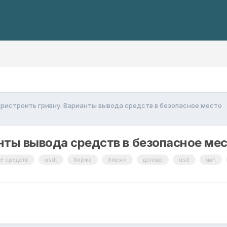
пристроить гривну. Варианты вывода средств в безопасное место
нты вывода средств в безопасное ме
е средств
usdt
биржа
биржи
доллар
usd
uah