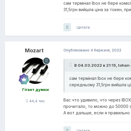
сам термінал Ibox не бере коміс
31,5грн вийшла ціна за токен, п
Цитата
Mozart
Опубліковано
4 березня, 2022
В 04.03.2022 в 21:15,
tohan
сам термінал Ibox не бере ко
середньому 31,5грн вийшла ці
Гігант думки
Вас что удивило, что через IB
44,4 тис
прочитало, то можно до 50000 
А вот дальше, если я правильно
Цитата