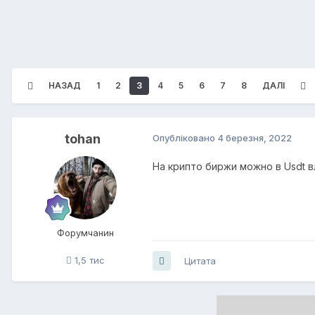
НАЗАД
1
2
3
4
5
6
7
8
ДАЛІ
tohan
Опубліковано
4 березня, 2022
На крипто биржи можно в Usdt в
Форумчанин
1,5 тис
Цитата