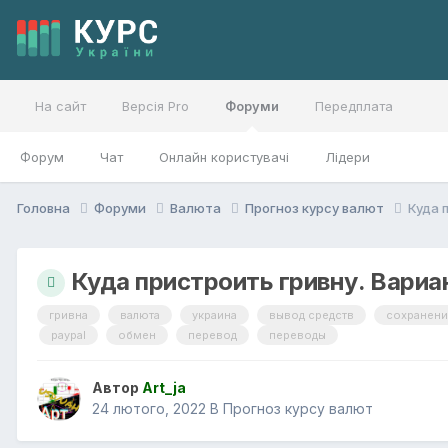
На сайт
Версія Pro
Форуми
Передплата
Форум
Чат
Онлайн користувачі
Лідери
Головна
Форуми
Валюта
Прогноз курсу валют
Куда 
Куда пристроить гривну. Вариа
гривна
валюта
украина
вывод средств
сохранени
paypal
обмен
перевод
переводы
Автор
Art_ja
24 лютого, 2022
В
Прогноз курсу валют