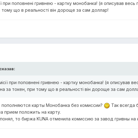
ії при поповнені гривнею - картку монобанка! (я описував вес
ри тому що в реальності він дороще за сам доллар!
сказав:
місії при поповнені гривнею - картку монобанка! (я описував в
на за токен, при тому що в реальності він дороще за сам долл
OX пополняются карты Монобанка без комиссии?
Так всегда 
за прием положить на карту.
 понял, то биржа KUNA отменила комиссию за завод гривны на 