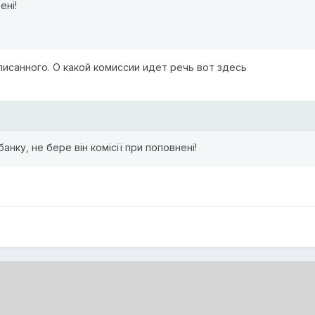
ені!
аписанного. О какой комиссии идет речь вот здесь
анку, не бере він комісії при поповнені!