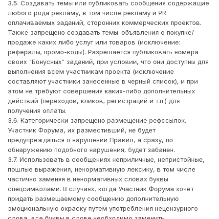
3.5. Создавать темы или публиковать сообщения содержащие
любого рода рекламу, в том числе рекламу и PR
оплачиваемых заданий, сторонних коммерческих проектов.
Также запрещено создавать темы-объявления о покупке/
продаже каких либо услуг или товаров (исключение:
рефералы, промо-коды). Разрешается публиковать номера
своих "Бонусных" заданий, при условии, что они доступны для
выполнения всем участникам проекта (исключение
составляют участники занесенные в черный список), и при
этом не требуют совершения каких-либо дополнительных
действий (переходов, кликов, регистраций и т.п.) для
получения оплаты.
3.6. Категорически запрещено размещение рефссылок.
Участник Форума, их разместивший, не будет
предупреждаться о нарушении Правил, а сразу, по
обнаружению подобного нарушения, будет забанен.
3.7. Использовать в сообщениях неприличные, непристойные,
пошлые выражения, ненормативную лексику, в том числе
частично заменяя в ненормативных словах буквы
спецсимволами. В случаях, когда Участник Форума хочет
придать размещаемому сообщению дополнительную
эмоциональную окраску путем употребления нецензурного
слова, все буквы в слове необходимо заменить