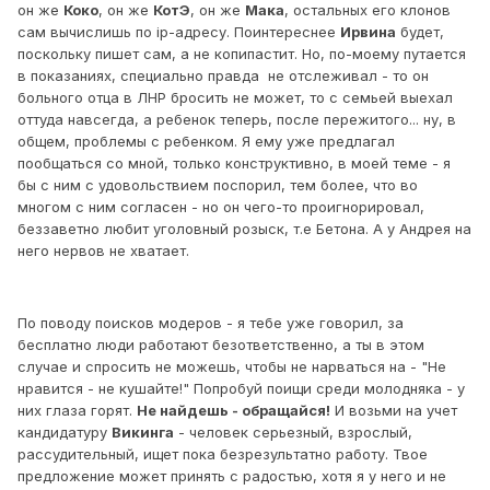
он же
Коко
, он же
КотЭ
, он же
Мака
, остальных его клонов
сам вычислишь по ip-адресу. Поинтереснее
Ирвина
будет,
поскольку пишет сам, а не копипастит. Но, по-моему путается
в показаниях, специально правда не отслеживал - то он
больного отца в ЛНР бросить не может, то с семьей выехал
оттуда навсегда, а ребенок теперь, после пережитого... ну, в
общем, проблемы с ребенком. Я ему уже предлагал
пообщаться со мной, только конструктивно, в моей теме - я
бы с ним с удовольствием поспорил, тем более, что во
многом с ним согласен - но он чего-то проигнорировал,
беззаветно любит уголовный розыск, т.е Бетона. А у Андрея на
него нервов не хватает.
По поводу поисков модеров - я тебе уже говорил, за
бесплатно люди работают безответственно, а ты в этом
случае и спросить не можешь, чтобы не нарваться на - "Не
нравится - не кушайте!" Попробуй поищи среди молодняка - у
них глаза горят.
Не найдешь - обращайся!
И возьми на учет
кандидатуру
Викинга
- человек серьезный, взрослый,
рассудительный, ищет пока безрезультатно работу. Твое
предложение может принять с радостью, хотя я у него и не