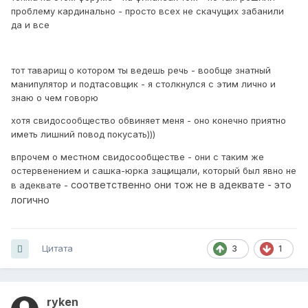
проблему кардинально - просто всех не скачущих забанили
да и все
тот таварищ о котором ты ведешь речь - вообще знатный
манипулятор и подтасовщик - я столкнулся с этим лично и
знаю о чем говорю
хотя свидосообщество обвиняет меня - оно конечно приятно
иметь лишний повод покусать)))
впрочем о местном свидосообществе - они с таким же
остервенением и сашка-юрка защищали, который был явно не
соответственно они тож не в адеквате - это
в адеквате -
логично
Цитата
3
1
ryken