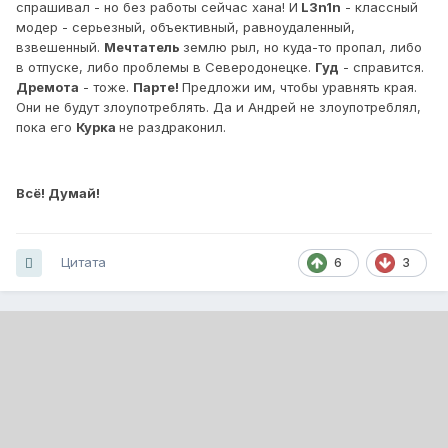
спрашивал - но без работы сейчас хана! И
L3n1n
- классный
модер - серьезный, объективный, равноудаленный,
взвешенный.
Мечтатель
землю рыл, но куда-то пропал, либо
в отпуске, либо проблемы в Северодонецке.
Гуд
- справится.
Дремота
- тоже.
Парте!
Предложи им, чтобы уравнять края.
Они не будут злоупотреблять. Да и Андрей не злоупотреблял,
пока его
Курка
не раздраконил.
Всё! Думай!
Цитата
6
3