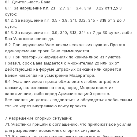
6.1. Длительность Бана:
6.1.1. За нарушение п.п. 2.1 - 2.7, 3.1 - 3.4, 3.19 - 3.22 от 1 до 3
суток;
6.1.2. За нарушение п.п. 3.5 - 3.8, 3.11, 3.12, 3.15 - 3.18 от 3 до 7
суток;
6.1.3. За нарушение п.п. 3.9, 3.10, 3.13, 3.14 от 7 до 30 суток, либо
Бан Участника навсегда.
6.2. При нарушении Участником нескольких пунктов Правил
единовременно сроки Бана суммируются.
6.3. При повторных нарушениях по каким-либо из пунктов
Правил, срок Бана выдается с множителем 2х или 3х от
действующих на форуме штрафных санкций или карается
Баном навсегда на усмотрение Модератора.
6.4. Участник имеет право обжаловать любые штрафные
санкции, наложенные на него, перед Модератором их
наложившим, либо перед Администрацией проекта.
Все апелляции должны подаваться и обсуждаться забаненным
только через внутреннюю почту проекта.
7. Разрешение спорных ситуаций:
7.1. Участники пришли к соглашению, что приложат все усилия
для разрешения возможных спорных ситуаций.
7.2. В случае, если их разрешение невозможно, Участники