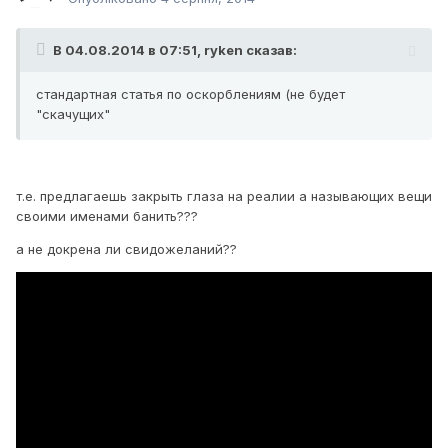
В 04.08.2014 в 07:51, ryken сказав:
стандартная статья по оскорблениям (не будет
"скачущих"
т.е. предлагаешь закрыть глаза на реалии а называющих вещи
своими именами банить???
а не докрена ли свидожеланий??