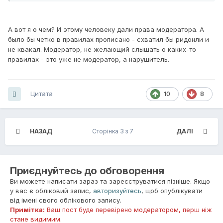
А вот я о чем? И этому человеку дали права модератора. А
было бы четко в правилах прописано - схватил бы ридонли и
не квакал. Модератор, не желающий слышать о каких-то
правилах - это уже не модератор, а нарушитель.
Цитата
10
8
НАЗАД
Сторінка 3 з 7
ДАЛІ
Приєднуйтесь до обговорення
Ви можете написати зараз та зареєструватися пізніше. Якщо
у вас є обліковий запис,
авторизуйтесь
, щоб опублікувати
від імені свого облікового запису.
Примітка:
Ваш пост буде перевірено модератором, перш ніж
стане видимим.