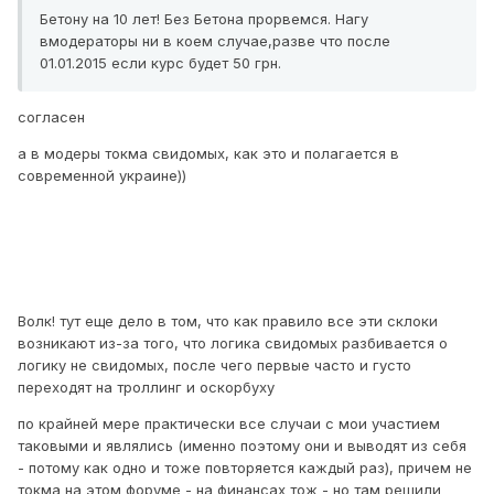
Бетону на 10 лет! Без Бетона прорвемся. Нагу
вмодераторы ни в коем случае,разве что после
01.01.2015 если курс будет 50 грн.
согласен
а в модеры токма свидомых, как это и полагается в
современной украине))
Волк! тут еще дело в том, что как правило все эти склоки
возникают из-за того, что логика свидомых разбивается о
логику не свидомых, после чего первые часто и густо
переходят на троллинг и оскорбуху
по крайней мере практически все случаи с мои участием
таковыми и являлись (именно поэтому они и выводят из себя
- потому как одно и тоже повторяется каждый раз), причем не
токма на этом форуме - на финансах тож - но там решили