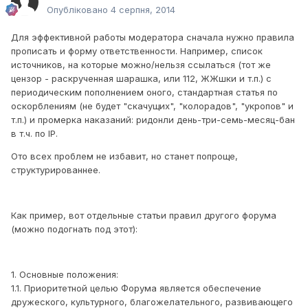
Опубліковано
4 серпня, 2014
Для эффективной работы модератора сначала нужно правила
прописать и форму ответственности. Например, список
источников, на которые можно/нельзя ссылаться (тот же
цензор - раскрученная шарашка, или 112, ЖЖшки и т.п.) с
периодическим пополнением оного, стандартная статья по
оскорблениям (не будет "скачущих", "колорадов", "укропов" и
т.п.) и промерка наказаний: ридонли день-три-семь-месяц-бан
в т.ч. по IP.
Ото всех проблем не избавит, но станет попроще,
структурированнее.
Как пример, вот отдельные статьи правил другого форума
(можно подогнать под этот):
1. Основные положения:
1.1. Приоритетной целью Форума является обеспечение
дружеского, культурного, благожелательного, развивающего