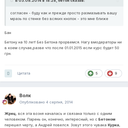
В 03.08.2014 в 18:28, бетон сказав:
согласен - буду как и прежде просто размазывать вашу
мразь по стенке без всяких кнопок - это мне ближе
Бан
Бетону на 10 лет! Без Бетона прорвемся. Нагу вмодераторы ни
в коем случае,разве что после 01.01.2015 если курс будет 50
грн.
Цитата
5
9
Волк
Опубліковано
4 серпня, 2014
Жрец
, вся эта возня началась и связана только с одним
человеком. Парень он, конечно, интересный, но с
Бетоном
перешел черту, а Андрей повелся. Зовут этого чувака
Курка
,