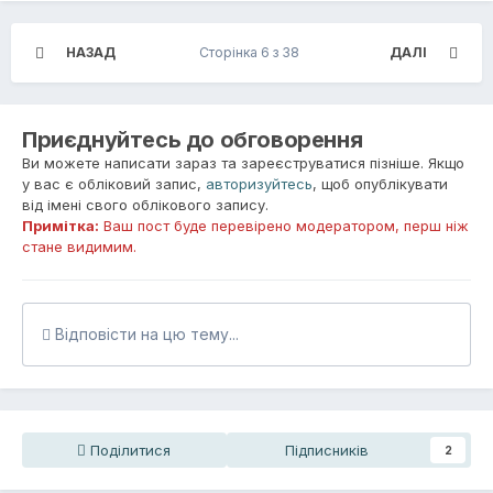
НАЗАД
Сторінка 6 з 38
ДАЛІ
Приєднуйтесь до обговорення
Ви можете написати зараз та зареєструватися пізніше. Якщо
у вас є обліковий запис,
авторизуйтесь
, щоб опублікувати
від імені свого облікового запису.
Примітка:
Ваш пост буде перевірено модератором, перш ніж
стане видимим.
Відповісти на цю тему...
Поділитися
Підписників
2