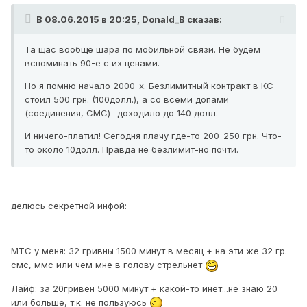
В 08.06.2015 в 20:25, Donald_B сказав:
Та щас вообще шара по мобильной связи. Не будем
вспоминать 90-е с их ценами.
Но я помню начало 2000-х. Безлимитный контракт в КС
стоил 500 грн. (100долл.), а со всеми допами
(соединения, СМС) -доходило до 140 долл.
И ничего-платил! Сегодня плачу где-то 200-250 грн. Что-
то около 10долл. Правда не безлимит-но почти.
делюсь секретной инфой:
МТС у меня: 32 гривны 1500 минут в месяц + на эти же 32 гр.
смс, ммс или чем мне в голову стрельнет
Лайф: за 20гривен 5000 минут + какой-то инет...не знаю 20
или больше, т.к. не пользуюсь