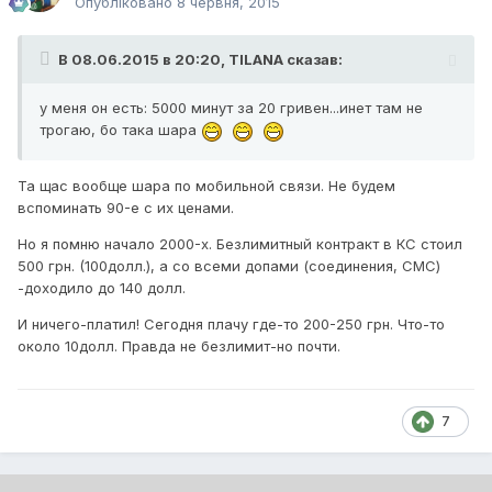
Опубліковано
8 червня, 2015
В 08.06.2015 в 20:20, TILANA сказав:
у меня он есть: 5000 минут за 20 гривен...инет там не
трогаю, бо така шара
Та щас вообще шара по мобильной связи. Не будем
вспоминать 90-е с их ценами.
Но я помню начало 2000-х. Безлимитный контракт в КС стоил
500 грн. (100долл.), а со всеми допами (соединения, СМС)
-доходило до 140 долл.
И ничего-платил! Сегодня плачу где-то 200-250 грн. Что-то
около 10долл. Правда не безлимит-но почти.
7