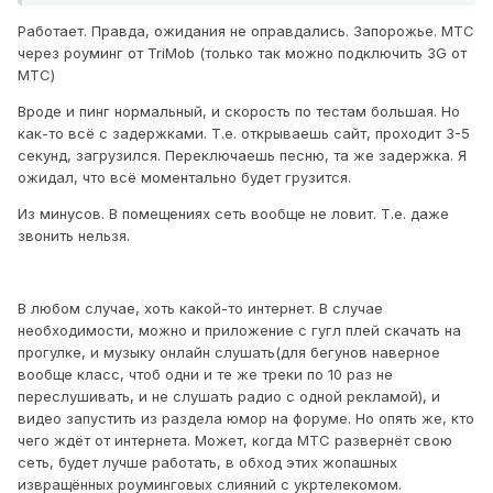
Работает. Правда, ожидания не оправдались. Запорожье. МТС
через роуминг от TriMob (только так можно подключить 3G от
МТС)
Вроде и пинг нормальный, и скорость по тестам большая. Но
как-то всё с задержками. Т.е. открываешь сайт, проходит 3-5
секунд, загрузился. Переключаешь песню, та же задержка. Я
ожидал, что всё моментально будет грузится.
Из минусов. В помещениях сеть вообще не ловит. Т.е. даже
звонить нельзя.
В любом случае, хоть какой-то интернет. В случае
необходимости, можно и приложение с гугл плей скачать на
прогулке, и музыку онлайн слушать(для бегунов наверное
вообще класс, чтоб одни и те же треки по 10 раз не
переслушивать, и не слушать радио с одной рекламой), и
видео запустить из раздела юмор на форуме. Но опять же, кто
чего ждёт от интернета. Может, когда МТС развернёт свою
сеть, будет лучше работать, в обход этих жопашных
извращённых роуминговых слияний с укртелекомом.