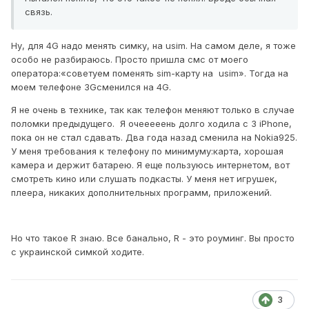
связь.
Ну, для 4G надо менять симку, на usim. На самом деле, я тоже
особо не разбираюсь. Просто пришла смс от моего
оператора:«советуем поменять sim-карту на usim». Тогда на
моем телефоне 3Gсменился на 4G.
Я не очень в технике, так как телефон меняют только в случае
поломки предыдущего. Я очееееень долго ходила с 3 iPhone,
пока он не стал сдавать. Два года назад сменила на Nokia925.
У меня требования к телефону по минимуму:карта, хорошая
камера и держит батарею. Я еще пользуюсь интернетом, вот
смотреть кино или слушать подкасты. У меня нет игрушек,
плеера, никаких дополнительных программ, приложений.
Но что такое R знаю. Все банально, R - это роуминг. Вы просто
с украинской симкой ходите.
3