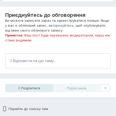
Приєднуйтесь до обговорення
Ви можете написати зараз та зареєструватися пізніше. Якщо
у вас є обліковий запис,
авторизуйтесь
, щоб опублікувати
від імені свого облікового запису.
Примітка:
Ваш пост буде перевірено модератором, перш ніж
стане видимим.
Відповісти на цю тему...
Поділитися
Підписників
0
Перейти до списку тем