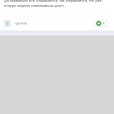
Да нормально всё открывается, так открывается, что уже
вторую неделю комплементы шлют...
Цитата
1