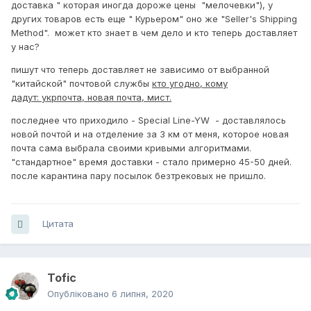
доставка " которая иногда дороже цены "мелочевки"), у
других товаров есть еще " Курьером" оно же "Seller's Shipping
Method". может кто знает в чем дело и кто теперь доставляет
у нас?
пишут что теперь доставляет не зависимо от выбранной
"китайской" почтовой службы
кто угодно, кому
дадут: укрпочта, новая почта, мист.
последнее что приходило - Special Line-YW - доставлялось
новой почтой и на отделение за 3 км от меня, которое новая
почта сама выбрала своими кривыми алгоритмами.
"стандартное" время доставки - стало примерно 45-50 дней.
после карантина пару посылок безтрековых не пришло.
Цитата
Tofic
Опубліковано
6 липня, 2020