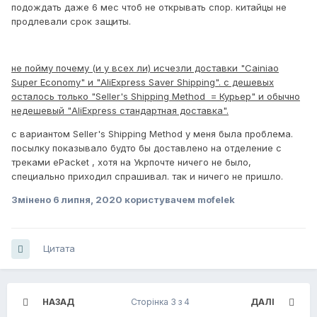
подождать даже 6 мес чтоб не открывать спор. китайцы не
продлевали срок защиты.
не пойму почему (и у всех ли) исчезли доставки "Cainiao
Super Economy" и "AliExpress Saver Shipping". с дешевых
осталось только "Seller's Shipping Method = Курьер" и обычно
недешевый "AliExpress стандартная доставка".
с вариантом Seller's Shipping Method у меня была проблема.
посылку показывало будто бы доставлено на отделение с
треками ePacket , хотя на Укрпочте ничего не было,
специально приходил спрашивал. так и ничего не пришло.
Змінено
6 липня, 2020
користувачем mofelek
Цитата
НАЗАД
Сторінка 3 з 4
ДАЛІ