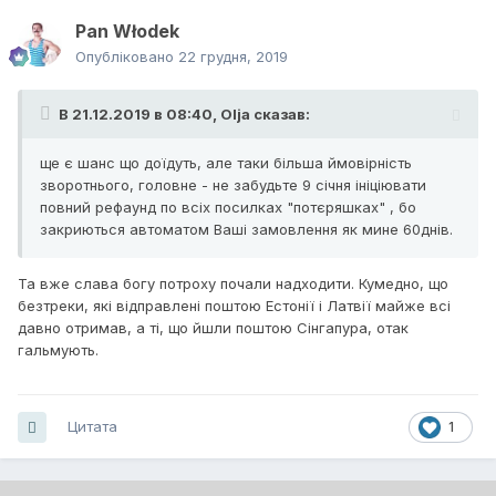
Pan Włodek
Опубліковано
22 грудня, 2019
В 21.12.2019 в 08:40,
Olja
сказав:
ще є шанс що доїдуть, але таки більша ймовірність
зворотнього, головне - не забудьте 9 січня ініціювати
повний рефаунд по всіх посилках "потєряшках" , бо
закриються автоматом Ваші замовлення як мине 60днів.
Та вже слава богу потроху почали надходити. Кумедно, що
безтреки, які відправлені поштою Естонії і Латвії майже всі
давно отримав, а ті, що йшли поштою Сінгапура, отак
гальмують.
Цитата
1