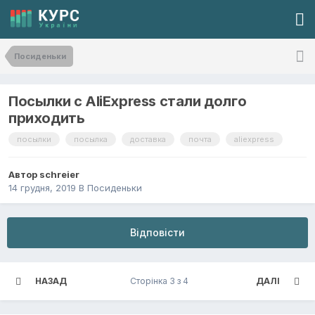
Посиденьки
Посылки с AliExpress стали долго
приходить
посылки
посылка
доставка
почта
aliexpress
Автор
schreier
14 грудня, 2019
В
Посиденьки
Відповісти
НАЗАД
Сторінка 3 з 4
ДАЛІ