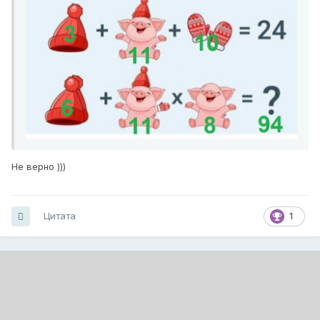
Не верно )))
Цитата
1