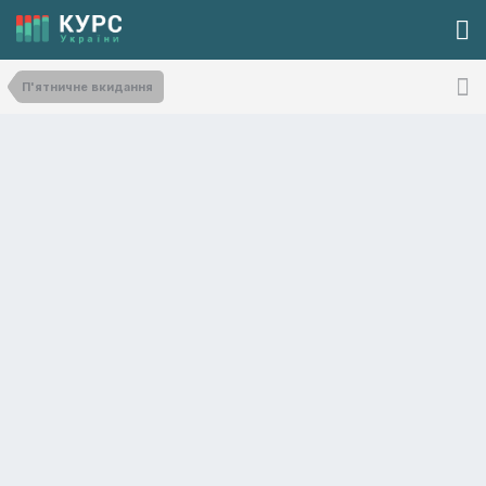
П'ятничне вкидання