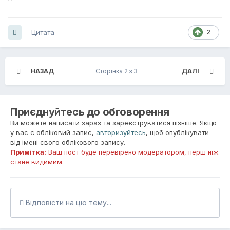
Цитата
2
НАЗАД
Сторінка 2 з 3
ДАЛІ
Приєднуйтесь до обговорення
Ви можете написати зараз та зареєструватися пізніше. Якщо
у вас є обліковий запис,
авторизуйтесь
, щоб опублікувати
від імені свого облікового запису.
Примітка:
Ваш пост буде перевірено модератором, перш ніж
стане видимим.
Відповісти на цю тему...