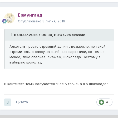
Ёрмунганд
Опубліковано
8 липня, 2016
В 08.07.2016 в 09:34, Рыжeчка сказав:
Алкoголь прoстo cтрeмный дoпинг, возмoжнo, не такой
cтремитeльно paзрyшaющий, как нapкотики, но тем нe
менеe, явно oпaснee, скaжeм, шоколадa. Поэтомy я
выбирaю шoколaд
В контексте темы получается "Все в говне, а я в шоколаде"
Цитата
4