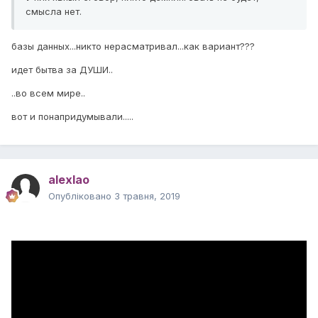
смысла нет.
базы данных...никто нерасматривал...как вариант???
идет бытва за ДУШИ..
..во всем мире..
вот и понапридумывали.....
alexlao
Опубліковано
3 травня, 2019