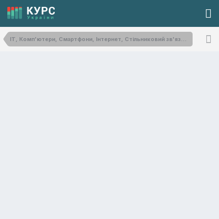
IT, Комп'ютери, Смартфони, Інтернет, Стільниковий зв'язок, Побутова техніка