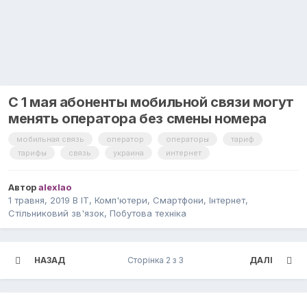
С 1 мая абоненты мобильной связи могут
менять оператора без смены номера
мобильная связь
оператор
операторы
тариф
тарифы
связь
украина
интернет
Автор
alexlao
1 травня, 2019
В
IT, Комп'ютери, Смартфони, Інтернет,
Стільниковий зв'язок, Побутова техніка
НАЗАД
Сторінка 2 з 3
ДАЛІ