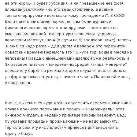
на эти нормы и будет субсидия, а на превышение нет (хотя
площадь увеличили -но это ведь отопление, а всякие
теплогенерирующие компашки кому пренадлежат?. В СССР
были одни санитарные нормы, но там были дураки, и
физиологические нормы стали другими -посмотрите на
уменьшение нижней температуры отопления (украинцы
перестали мёрзнуть на 4 (а где и на 9) градусов ниже). теперь
и мыться надо реже - душ утром и вечером это пережиток
советских времён! Перемога это 1,5 куба гор. воды в месяц на
человека! Правда с нынешней минималкой уже реальность и
3х разовое питание -понедельник/среда/пятница. Неверите?
спросите у барыг на рынках которые скупают всё: от золота
до фарфоровых статуэток, значков и часов. Последний месяц
у них аншлаг.
И ещё, выясниться куда можно подселить перемещённых лиц в
случае военного положения и прочих ЧП. Неожидаль? этот
сникерс мигдаль в недавно принятые законы завёрнут. Ведь
бу указана площадь и проживающие - не надо выяснять,
терпила сам эту инфу властям принесёт для внесения в
единую базу...