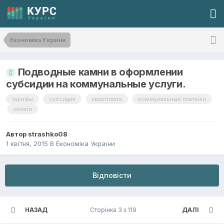
Економіка України
Подводные камни в оформлении
субсидии на коммунальные услуги.
тарифы
субсидия
квартплата
коммунальные платежи
оплата
Автор
strashko08
1 квітня, 2015
В
Економіка України
Відповісти
НАЗАД
Сторінка 3 з 119
ДАЛІ