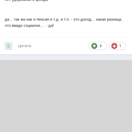
да... так же как и пенсия и т.д. и т.п. - это доход... какая разница,
что ввиде социалки.... - да!
Цитата
3
1