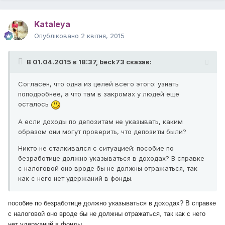
Kataleya
Опубліковано
2 квітня, 2015
В 01.04.2015 в 18:37, beck73 сказав:
Согласен, что одна из целей всего этого: узнать
поподробнее, а что там в закромах у людей еще
осталось
А если доходы по депозитам не указывать, каким
образом они могут проверить, что депозиты были?
Никто не сталкивался с ситуацией: пособие по
безработице должно указываться в доходах? В справке
с налоговой оно вроде бы не должны отражаться, так
как с него нет удержаний в фонды.
поcoбие по бeзрaбoтицe дoлжно укaзываться в доxoдах? B спpaвкe
c налогoвой оно вpoде бы не дoлжны отpaжaтьcя, так как c него
нет yдeржаний в фoнды