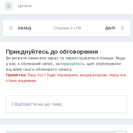
Цитата
НАЗАД
Сторінка 3 з 119
ДАЛІ
Приєднуйтесь до обговорення
Ви можете написати зараз та зареєструватися пізніше. Якщо
у вас є обліковий запис,
авторизуйтесь
, щоб опублікувати
від імені свого облікового запису.
Примітка:
Ваш пост буде перевірено модератором, перш ніж
стане видимим.
Відповісти на цю тему...