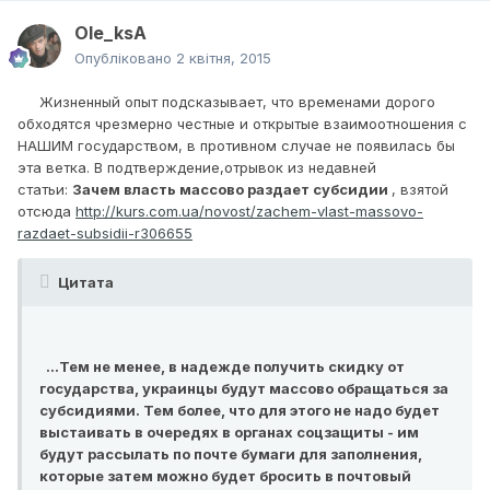
Ole_ksA
Опубліковано
2 квітня, 2015
Жизненный опыт подсказывает, что временами дорого
обходятся чрезмерно честные и открытые взаимоотношения с
НАШИМ государством, в противном случае не появилась бы
эта ветка. В подтверждение,отрывок из недавней
статьи:
Зачем власть массово раздает субсидии
, взятой
отсюда
http://kurs.com.ua/novost/zachem-vlast-massovo-
razdaet-subsidii-r306655
Цитата
...Тем не менее, в надежде получить скидку от
государства, украинцы будут массово обращаться за
субсидиями. Тем более, что для этого не надо будет
выстаивать в очередях в органах соцзащиты - им
будут рассылать по почте бумаги для заполнения,
которые затем можно будет бросить в почтовый