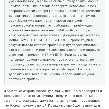
указывайте всё , а если не сильно , то депозиты можно
не указывать - их наличие проверить невозможно без
запроса в банки , не зря же банки в налоговые фамилии
депозитчиков не передают , а налоги платят оптом за
всех .Мама уже пару лет считается одинокой
пенсионеркой и оформляет субсидию , причём одно
время на ней даже числилась МАШИНА , но общих
компьютерных баз получателей субсидий и держателей
машин нет и ЭТО НИКТО НЕ УЗНАЛ . В графе крупные
покупки просто ставьте прочерки и будет вам счастье ,
это же касается и всяких домиков в деревне и садовых
участков - прочерк , НЕТ НИЧЕГО ! Если на одном
человеке несколько квартир - вот этого не знаю , не
подскажу , а вот если квартира в другом городе - смело
ставьте прочерк и оформляйте субсидию ! Пы сы -
депозит у неё тоже был , но она недрогнувшей рукой
поставила прочерк !
Я вам тоже открою маленькую тайну, нет-нет, а проверяют и
если узнают, что сжульничали - получите по полной. Мало
того, что штраф ваша мама заплатит, так еще и все вернет,
что брала, причем с пеней. Правда можно будет взятку дать,