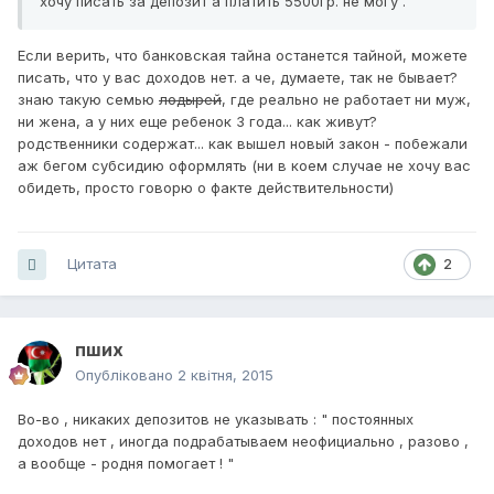
хочу писать за депозит а платить 5500гр. не могу .
Если верить, что банковская тайна останется тайной, можете
писать, что у вас доходов нет. а че, думаете, так не бывает?
знаю такую семью
лодырей
, где реально не работает ни муж,
ни жена, а у них еще ребенок 3 года... как живут?
родственники содержат... как вышел новый закон - побежали
аж бегом субсидию оформлять (ни в коем случае не хочу вас
обидеть, просто говорю о факте действительности)
Цитата
2
пших
Опубліковано
2 квітня, 2015
Во-во , никаких депозитов не указывать : " постоянных
доходов нет , иногда подрабатываем неофициально , разово ,
а вообще - родня помогает ! "