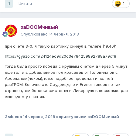
Цитата
1
заDOOMчивый
Опубліковано
14 червня, 2018
при счёте 3-0, я такую картинку скинул в телеге (19.40):
https://gyazo.com/24124ec9d20c3e784259892788a79cf8
тогда была просто победа с крупным счётом,а через 5 минут
ещё гол и в добавленное гол красавец от Головина,он с
Арсеналом(чехом),тоже подобное проделал и полный
разГРОМ. Конечно это Саудовцы,но и Египет теперь не так
страшен,тем более,ассистенты в Ливерпуля в несколько раз
выше,чем у египтян.
Змінено
14 червня, 2018
користувачем заDOOMчивый