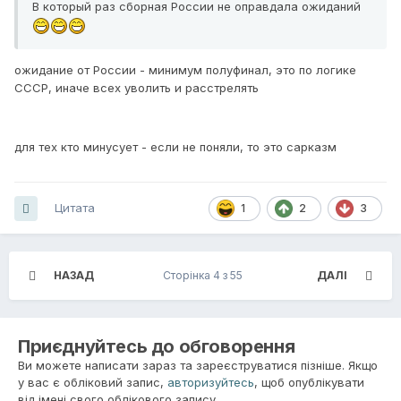
В который раз сборная России не оправдала ожиданий
ожидание от России - минимум полуфинал, это по логике
СССР, иначе всех уволить и расстрелять
для тех кто минусует - если не поняли, то это сарказм
Цитата
1
2
3
НАЗАД
Сторінка 4 з 55
ДАЛІ
Приєднуйтесь до обговорення
Ви можете написати зараз та зареєструватися пізніше. Якщо
у вас є обліковий запис,
авторизуйтесь
, щоб опублікувати
від імені свого облікового запису.