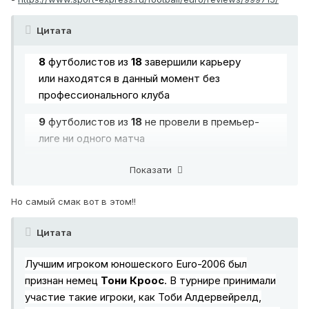
Цитата
8
футболистов из
18
завершили карьеру
или находятся в данный момент без
профессионального клуба
9
футболистов из
18
не провели в премьер-
лиге ни одного матча
469
матчей в премьер-лиге провели на
Показати
всех оставшиеся 9 игроков. Из них две
трети (310 матчей) приходится на Сапету и
Но самый смак вот в этом!!
Прудникова.
Цитата
4
футболиста из
18
продолжают
выступления в премьер-лиге на
Лучшим игроком юношеского Euro-2006 был
сегодняшний день
признан немец
Тони Кроос
. В турнире принимали
участие такие игроки, как Тоби Алдервейрелд,
12
футболистов из
18
, со слов