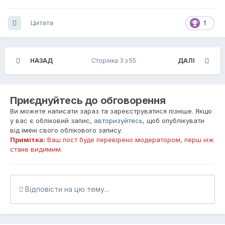
Цитата
1
НАЗАД
Сторінка 3 з 55
ДАЛІ
Приєднуйтесь до обговорення
Ви можете написати зараз та зареєструватися пізніше. Якщо
у вас є обліковий запис,
авторизуйтесь
, щоб опублікувати
від імені свого облікового запису.
Примітка:
Ваш пост буде перевірено модератором, перш ніж
стане видимим.
Відповісти на цю тему...