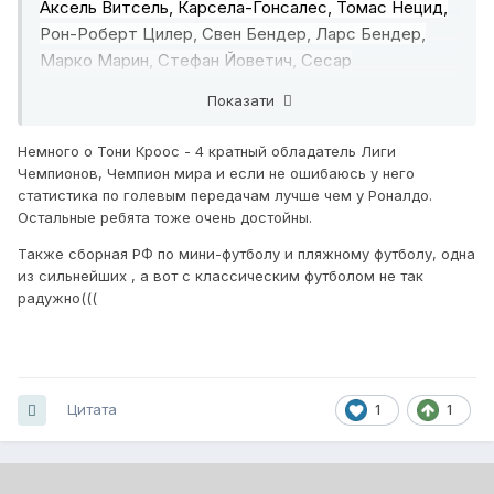
Аксель Витсель, Карсела-Гонсалес, Томас Нецид,
Бобровского, получали тяжелые травмы
Рон-Роберт Цилер, Свен Бендер, Ларс Бендер,
крестообразных связок колена, причем
Марко Марин, Стефан Йоветич, Сесар
некоторые – с рецидивами.
Аспиликуэта, Бойан Кркич, Игнасио Камачо, Серхио
Показати
Асенхо
Немного о Тони Кроос - 4 кратный обладатель Лиги
Чемпионов, Чемпион мира и если не ошибаюсь у него
статистика по голевым передачам лучше чем у Роналдо.
Остальные ребята тоже очень достойны.
Также сборная РФ по мини-футболу и пляжному футболу, одна
из сильнейших , а вот с классическим футболом не так
радужно(((
Цитата
1
1