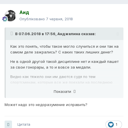
Аид
Опубліковано
7 червня, 2018
В 07.06.2018 в 17:56,
Анджелина
сказав:
Как это понять, чтобы такое могло случиться и они так на
самом деле зажрались? С каких таких лишних денег?
Вот выигрывает молодежь, побеждает..., а как
переходят во взрослые команды, то сразу перестают
Не в одной другой такой дисциплине нет и каждый пашет
хорошо и результативно играть.
за свои гонорары, а то и вовсе за медали.
Куда всё девается по пути? Или всё-таки в команде?
Видно как тяжело они им даются судя по тем
спортсменам, которые все же поехали на последнюю
Олимпиаду.
Показати
А этим миллионы долларов падают с неба. А
результатов нет (((
Может надо это недоразумение исправить?
Цитата
1