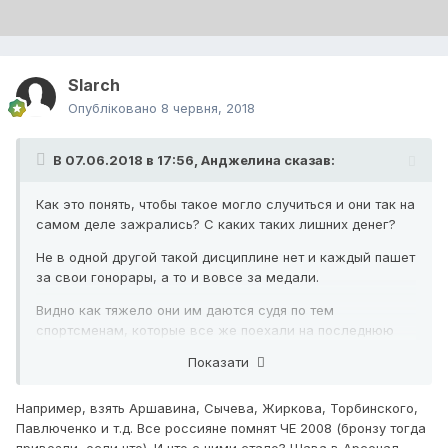
Slarch
Опубліковано
8 червня, 2018
В 07.06.2018 в 17:56,
Анджелина
сказав:
Как это понять, чтобы такое могло случиться и они так на
самом деле зажрались? С каких таких лишних денег?
Не в одной другой такой дисциплине нет и каждый пашет
за свои гонорары, а то и вовсе за медали.
Видно как тяжело они им даются судя по тем
спортсменам, которые все же поехали на последнюю
Олимпиаду.
Показати
А этим миллионы долларов падают с неба. А
результатов нет (((
Например, взять Аршавина, Сычева, Жиркова, Торбинского,
Павлюченко и т.д. Все россияне помнят ЧЕ 2008 (бронзу тогда
привезли, если что). И что с ними стало? Шава в Арсенал