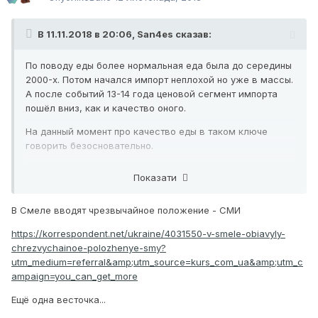
В 11.11.2018 в 20:06,
San4es
сказав:
По поводу еды более нормальная еда была до середины
2000-х. Потом начался импорт неплохой но уже в массы.
А после событий 13-14 года ценовой сегмент импорта
пошёл вниз, как и качество оного.
На данный момент про качество еды в таком ключе
говорить безосновательно.
"Деньги на
Ну и в Европе, думаю такого точно нет -
Показати
оплату теплоносителей есть в полном
объеме. По всем учреждениям соцсферы
В Смеле вводят чрезвычайное положение - СМИ
проведены авансовые предоплаты, чтобы
https://korrespondent.net/ukraine/4031550-v-smele-obiavyly-
chrezvychainoe-polozhenye-smy?
можно было работать и в дальнейшем. На
utm_medium=referral&amp;utm_source=kurs_com_ua&amp;utm_c
сегодня не подключены Центр
ampaign=you_can_get_more
реабилитации детей с инвалидностью и
Ещё одна весточка...
детский дом - интернат, где находятся