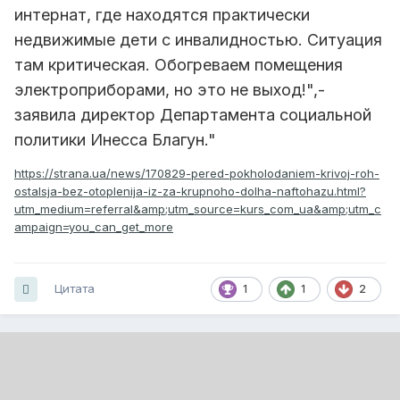
интернат, где находятся практически
недвижимые дети с инвалидностью. Ситуация
там критическая. Обогреваем помещения
электроприборами, но это не выход!",-
заявила директор Департамента социальной
политики Инесса Благун."
https://strana.ua/news/170829-pered-pokholodaniem-krivoj-roh-
ostalsja-bez-otoplenija-iz-za-krupnoho-dolha-naftohazu.html?
utm_medium=referral&amp;utm_source=kurs_com_ua&amp;utm_c
ampaign=you_can_get_more
Цитата
1
1
2