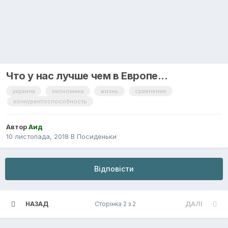
Что у нас лучше чем в Европе...
украина
экономика
жизнь
сравнение
конкурентоспособность
Автор
Аид
10 листопада, 2018
В
Посиденьки
Відповісти
НАЗАД
Сторінка 2 з 2
ДАЛІ