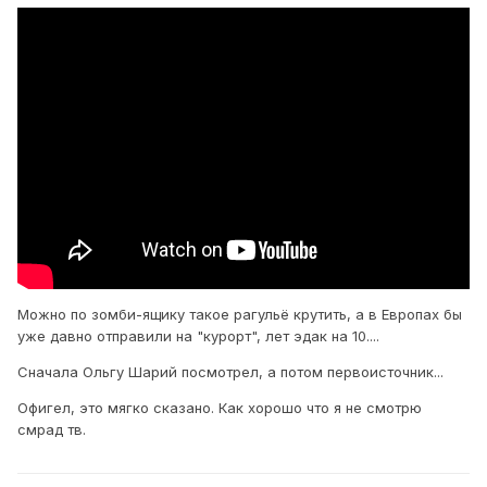
Можно по зомби-ящику такое рагульё крутить, а в Европах бы
уже давно отправили на "курорт", лет эдак на 10....
Сначала Ольгу Шарий посмотрел, а потом первоисточник...
Офигел, это мягко сказано. Как хорошо что я не смотрю
смрад тв.