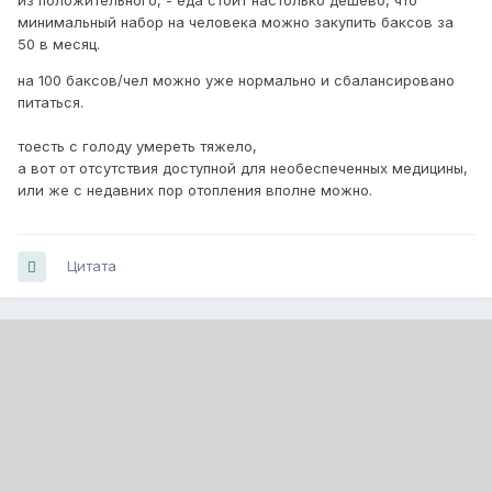
из положительного, - еда стоит настолько дешево, что
минимальный набор на человека можно закупить баксов за
50 в месяц.
на 100 баксов/чел можно уже нормально и сбалансировано
питаться.
тоесть с голоду умереть тяжело,
а вот от отсутствия доступной для необеспеченных медицины,
или же с недавних пор отопления вполне можно.
Цитата