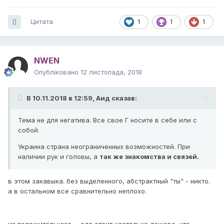
практически недвижимые дети с
инвалидностью. Ситуация там
Цитата
1
1
1
критическая. Обогреваем помещения
электроприборами, но это не выход!",-
NWEN
заявила директор Департамента
Опубліковано
12 листопада, 2018
социальной политики Инесса Благун."
https://strana.ua/news/170829-pered-pokholodaniem-
В 10.11.2018 в 12:59,
Аид
сказав:
krivoj-roh-ostalsja-bez-otoplenija-iz-za-krupnoho-dolha-
naftohazu.html?
Тема не для негатива. Все свое Г носите в себе или с
utm_medium=referral&amp;utm_source=kurs_com_ua&amp;
собой.
utm_campaign=you_can_get_more
Украина страна неограниченных возможностей. При
наличии рук и головы, а
так же знакомства и связей.
в этом закавыка. без выделенного, абстрактный "ты" - никто.
а в остальном все сравнительно неплохо.