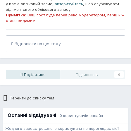
у вас є обліковий запис,
авторизуйтесь
, щоб опублікувати
від імені свого облікового запису.
Примітка:
Ваш пост буде перевірено модератором, перш ніж
стане видимим.
Відповісти на цю тему...
Поділитися
Підписників
0
Перейти до списку тем
Останні відвідувачі
0 користувачів онлайн
Жодного зареєстрованого користувача не переглядає цієї