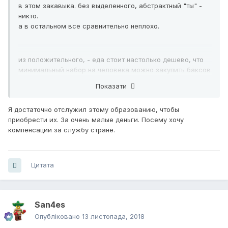
в этом закавыка. без выделенного, абстрактный "ты" -
никто.
а в остальном все сравнительно неплохо.
из положительного, - еда стоит настолько дешево, что
минимальный набор на человека можно закупить баксов
за 50 в месяц.
Показати
на 100 баксов/чел можно уже нормально и
сбалансировано питаться.
Я достаточно отслужил этому образованию, чтобы
приобрести их. За очень малые деньги. Посему хочу
тоесть с голоду умереть тяжело,
компенсации за службу стране.
а вот от отсутствия доступной для необеспеченных
медицины, или же с недавних пор отопления вполне
можно.
Цитата
San4es
Опубліковано
13 листопада, 2018