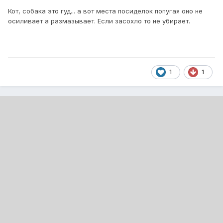
Кот, собака это гуд... а вот места посиделок попугая оно не
осиливает а размазывает. Если засохло то не убирает.
1
1