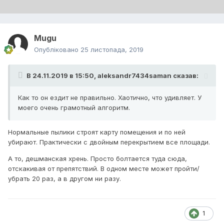
Mugu
Опубліковано
25 листопада, 2019
В 24.11.2019 в 15:50,
aleksandr7434saman
сказав:
Как
то он ездит не правильно. Хаот
и
чно, что удивляет. У
моего оч
ень
грам
отн
ый алгоритм.
Нормальные пылики строят карту помещения и по ней
убирают. Практически с двойным перекрытием все площади.
А то, дешманская хрень. Просто болтается туда сюда,
отскакивая от препятствий. В одном месте может пройти/
убрать 20 раз, а в другом ни разу.
1