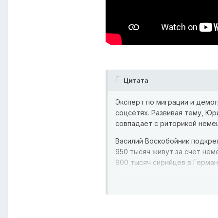
Цитата
Эксперт по миграции и демо
соцсетях. Развивая тему, Юр
совпадает с риторикой неме
Василий Воскобойник подкреп
950 тысяч живут за счет нем
900 тысяч сирийцев в Герма
Юрий Романенко вспоминает к
Ведущий подчеркивает: AfD д
когда немцы железной рукой 
возмущения.