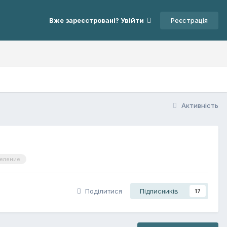
Реєстрація
Вже зареєстровані? Увійти
Активність
еление
Поділитися
Підписників
17