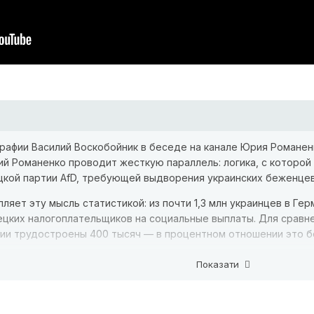
графии Василий Воскобойник в беседе на канале Юрия Романе
ий Романенко проводит жесткую параллель: логика, с которо
цкой партии AfD, требующей выдворения украинских беженцев
ляет эту мысль статистикой: из почти 1,3 млн украинцев в Ге
ецких налогоплательщиков на социальные выплаты. Для сравн
нии трудостроены 400 тысяч — в процентном отношении это б
нигу Тило Саррацина «Самоликвидация Германии», изданную е
Показати
ействует ровно в той же парадигме, что и украинцы, негодую
начнут депортировать украинских пенсионеров и детей, у Ки