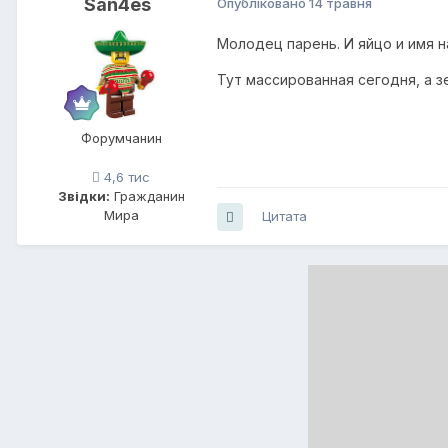
San4es
Опубліковано
14 травня
долгий эволюционный путь, 
Молодец парень. И яйцо и имя 
Тут массированная сегодня, а з
Форумчанин
4,6 тис
Звідки:
Гражданин
Мира
Цитата