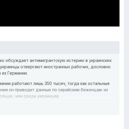
нко обсуждает антимигрантскую истерию в украинских
й украинцы отвергают иностранных рабочих, дословно
 из Германии.
рмании работают лишь 350 тысяч, тогда как остальные
ения он приводит данные по сирийским беженцам: из
ольше, чем среди украинцев.
ще в 2010 году, отмечая, что его прогнозы сбываются.
щие из-за индусов-строителей. По словам Романенко,
ева не останется моральных аргументов для