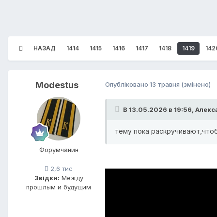
НАЗАД
1414
1415
1416
1417
1418
1419
142
Modestus
Опубліковано
13 травня
(змінено)
В 13.05.2026 в 19:56,
Алекс
тему пока раскручивают,чтоб
Форумчанин
2,6 тис
Звідки:
Между
прошлым и будущим