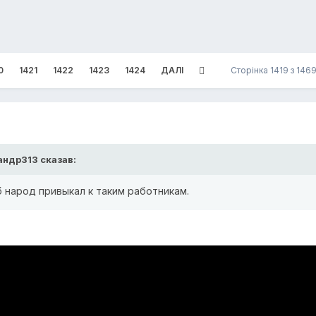
0
1421
1422
1423
1424
ДАЛІ
Сторінка 1419 з 14
андр313
сказав:
 народ привыкал к таким работникам.