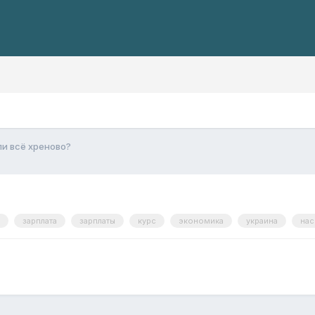
ли всё хреново?
зарплата
зарплаты
курс
экономика
украина
нас