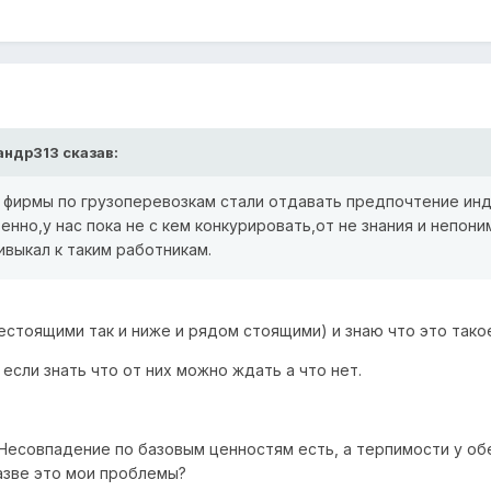
андр313
сказав:
е фирмы по грузоперевозкам стали отдавать предпочтение ин
нно,у нас пока не с кем конкурировать,от не знания и непоним
выкал к таким работникам.
естоящими так и ниже и рядом стоящими) и знаю что это тако
если знать что от них можно ждать а что нет.
Несовпадение по базовым ценностям есть, а терпимости у обе
Разве это мои проблемы?