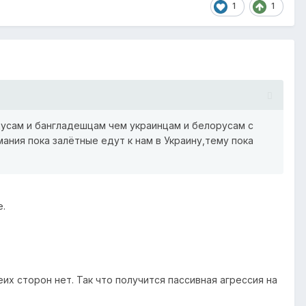
1
1
дусам и бангладешцам чем украинцам и белорусам с
ания пока залётные едут к нам в Украину,тему пока
е.
их сторон нет. Так что получится пассивная агрессия на