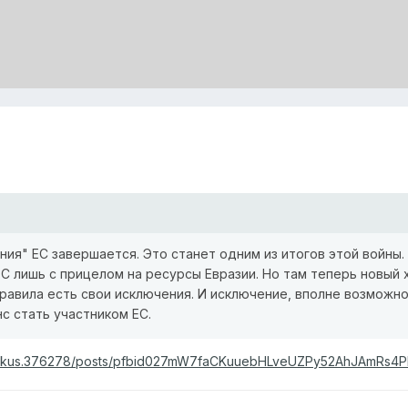
ия" ЕС завершается. Это станет одним из итогов этой войны.
С лишь с прицелом на ресурсы Евразии. Но там теперь новый 
равила есть свои исключения. И исключение, вполне возможн
с стать участником ЕС.
sej.kus.376278/posts/pfbid027mW7faCKuuebHLveUZPy52AhJAmRs