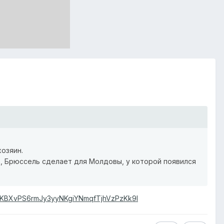
хозяин.
о, Брюссель сделает для Молдовы, у которой появился
4PKBXvPS6rmJy3yyNKgiYNmqfTjhVzPzKk9l