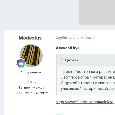
Modestus
Опубліковано
14 травня
Алексей Кущ:
Цитата
Проект "восточного расширен
Форумчанин
Этот проект был интересен Е
2,6 тис
С другой стороны у любого п
Звідки:
Между
уникальный исторический шан
прошлым и будущим
https://www.facebook.com/alek