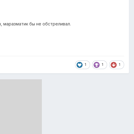
ьнейшей потерей демографического потенциала страны.
н, маразматик бы не обстреливал.
1
1
1