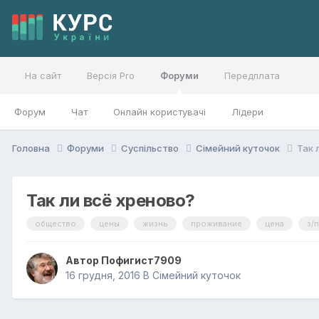
На сайт
Версія Pro
Форуми
Передплата
Форум
Чат
Онлайн користувачі
Лідери
Головна
Форуми
Суспільство
Сімейний куточок
Так 
Так ли всё хреново?
общество
цены
жизнь
проживание
цена
з/п
Автор
Пофигист7909
16 грудня, 2016
В
Сімейний куточок