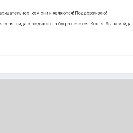
который, к сожалению, будет неизбежно сопровождаться дал
нарицательное, кем они и являются! Поддерживаю!
елёная гнида о людях из-за бугра печётся. Вышел бы на майда