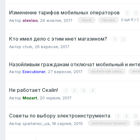
Изменение тарифов мобильных операторов
1
2
(і ще 6 )
Автор
alexlao
,
24 жовтня, 2017
тариф
тарифы
Кто имел дело с этим инет магазином?
1
2
Автор
chuk
,
26 вересня, 2017
Назойливым гражданам отключат мобильный и инт
Автор
Executioner
,
27 вересня, 2017
мобильная связь
инт
Не работает Скайп!
1
2
3
4
Автор
Mozart
,
20 червня, 2017
Советы по выбору электроинструмента
1
2
3
Автор
spartanec_ua
,
18 серпня, 2015
электроинструмент
ш