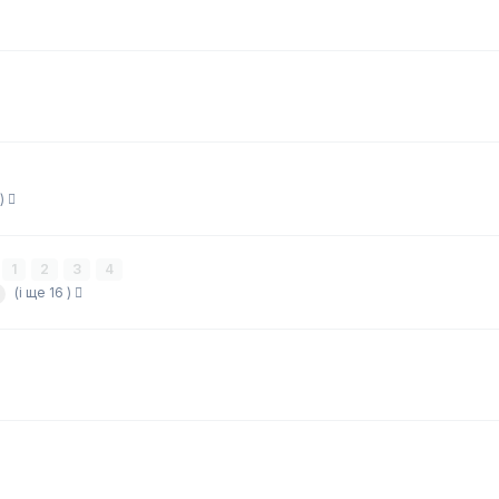
 )
1
2
3
4
(і ще 16 )