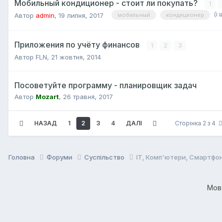
Мобильный кондиционер - стоит ли покупать?
1
(і 
Автор
admin
,
19 липня, 2017
мобильный
кондиционер
Приложения по учёту финансов
1
2
3
Автор
FLN
,
21 жовтня, 2014
Посоветуйте программу - планировщик задач
Автор
Mozart
,
26 травня, 2017
НАЗАД
1
2
3
4
ДАЛІ
Сторінка 2 з 4
Головна
Форуми
Суспільство
IT, Комп'ютери, Смартфон
Мо