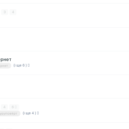
3
4
ернет
(і ще 6 )
ернет
4
6
(і ще 4 )
уруповёрт