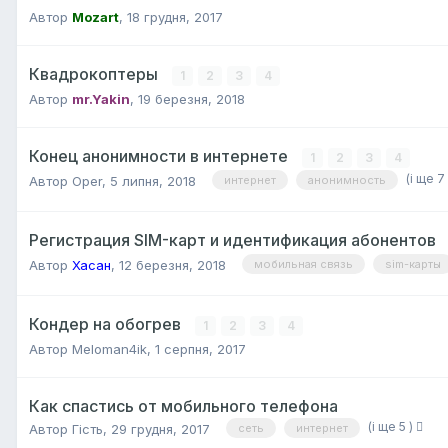
Автор
Mozart
,
18 грудня, 2017
Квадрокоптеры
1
2
3
4
Автор
mr.Yakin
,
19 березня, 2018
Конец анонимности в интернете
1
2
3
4
(і ще 7
Автор
Oper
,
5 липня, 2018
интернет
анонимность
Регистрация SIM-карт и идентификация абонентов
Автор
Хасан
,
12 березня, 2018
мобильная связь
sim-карты
Кондер на обогрев
1
2
3
4
Автор
Meloman4ik
,
1 серпня, 2017
Как спастись от мобильного телефона
(і ще 5 )
Автор
Гість
,
29 грудня, 2017
сеть
интернет