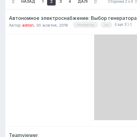
НАЗАД
1
2
3
4
ДАЛІ
Сторінка 2 з 4
Автономное электроснабжение: Выбор генератора
(і ще 3 )
Автор
admin
,
30 жовтня, 2018
генератор
ээ
Teamviewer